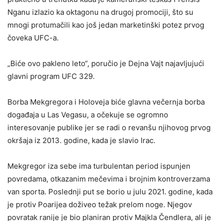
Nganu izlazio ka oktagonu na drugoj promociji, što su
mnogi protumačili kao još jedan marketinški potez prvog
čoveka UFC-a.
„Biće ovo pakleno leto“, poručio je Dejna Vajt najavljujući
glavni program UFC 329.
Borba Mekgregora i Holoveja biće glavna večernja borba
događaja u Las Vegasu, a očekuje se ogromno
interesovanje publike jer se radi o revanšu njihovog prvog
okršaja iz 2013. godine, kada je slavio Irac.
Mekgregor iza sebe ima turbulentan period ispunjen
povredama, otkazanim mečevima i brojnim kontroverzama
van sporta. Poslednji put se borio u julu 2021. godine, kada
je protiv Poarijea doživeo težak prelom noge. Njegov
povratak ranije je bio planiran protiv Majkla Čendlera, ali je