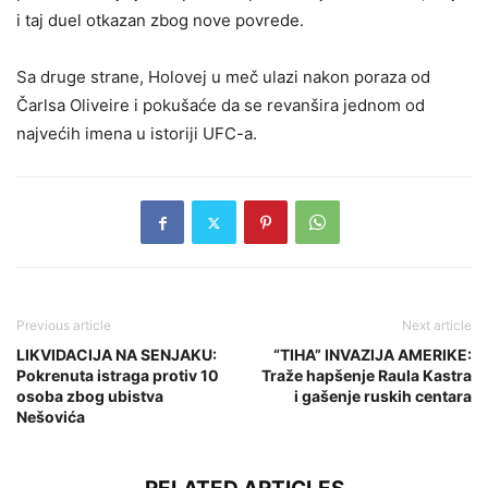
i taj duel otkazan zbog nove povrede.
Sa druge strane, Holovej u meč ulazi nakon poraza od
Čarlsa Oliveire i pokušaće da se revanšira jednom od
najvećih imena u istoriji UFC-a.
Previous article
Next article
LIKVIDACIJA NA SENJAKU:
“TIHA” INVAZIJA AMERIKE:
Pokrenuta istraga protiv 10
Traže hapšenje Raula Kastra
osoba zbog ubistva
i gašenje ruskih centara
Nešovića