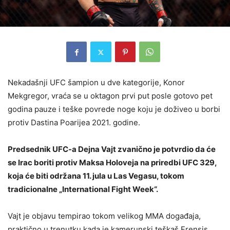
Nekadašnji UFC šampion u dve kategorije, Konor
Mekgregor, vraća se u oktagon prvi put posle gotovo pet
godina pauze i teške povrede noge koju je doživeo u borbi
protiv Dastina Poarijea 2021. godine.
Predsednik UFC-a Dejna Vajt zvanično je potvrdio da će
se Irac boriti protiv Maksa Holoveja na priredbi UFC 329,
koja će biti održana 11. jula u Las Vegasu, tokom
tradicionalne „International Fight Week“.
Vajt je objavu tempirao tokom velikog MMA događaja,
praktično u trenutku kada je kamerunski teškaš Frensis