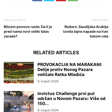
Previous article
Next article
Bitcoin ponovo raste: Da li je
Rojters: Saudijska Arabija
pred nama novi veliki talas
izvela tajne napade na Iran
zarade?
tokom rata
RELATED ARTICLES
PROVOKACIJA NA MARAKANI:
Delije protiv Novog Pazara
veličale Ratka Mladića
8. avgust 2026.
Invictus Challenge prvi put
održan u Novom Pazaru: Više od
150...
8. avgust 2026.