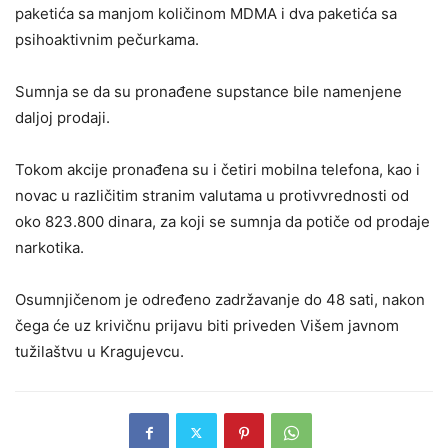
paketića sa manjom količinom MDMA i dva paketića sa
psihoaktivnim pečurkama.
Sumnja se da su pronađene supstance bile namenjene
daljoj prodaji.
Tokom akcije pronađena su i četiri mobilna telefona, kao i
novac u različitim stranim valutama u protivvrednosti od
oko 823.800 dinara, za koji se sumnja da potiče od prodaje
narkotika.
Osumnjičenom je određeno zadržavanje do 48 sati, nakon
čega će uz krivičnu prijavu biti priveden Višem javnom
tužilaštvu u Kragujevcu.