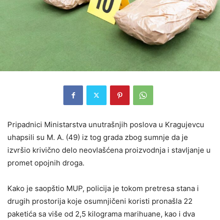
Pripadnici Ministarstva unutrašnjih poslova u Kragujevcu
uhapsili su M. A. (49) iz tog grada zbog sumnje da je
izvršio krivično delo neovlašćena proizvodnja i stavljanje u
promet opojnih droga.
Kako je saopštio MUP, policija je tokom pretresa stana i
drugih prostorija koje osumnjičeni koristi pronašla 22
paketića sa više od 2,5 kilograma marihuane, kao i dva