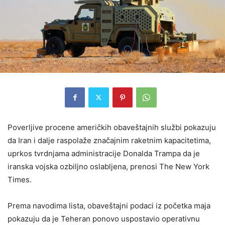
Poverljive procene američkih obaveštajnih službi pokazuju
da
Iran
i dalje raspolaže značajnim raketnim kapacitetima,
uprkos tvrdnjama administracije
Donalda Trampa
da je
iranska vojska ozbiljno oslabljena, prenosi
The New York
Times
.
Prema navodima lista, obaveštajni podaci iz početka maja
pokazuju da je Teheran ponovo uspostavio operativnu