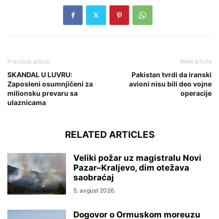
Previous article
Next article
SKANDAL U LUVRU:
Pakistan tvrdi da iranski
Zaposleni osumnjičeni za
avioni nisu bili deo vojne
milionsku prevaru sa
operacije
ulaznicama
RELATED ARTICLES
Veliki požar uz magistralu Novi
Pazar–Kraljevo, dim otežava
saobraćaj
5. avgust 2026.
Dogovor o Ormuskom moreuzu