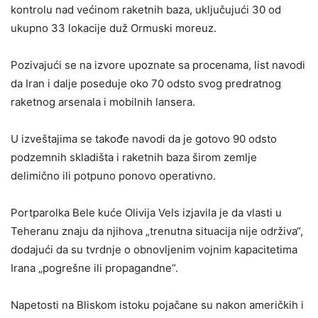
kontrolu nad većinom raketnih baza, uključujući 30 od
ukupno 33 lokacije duž
Ormuski moreuz
.
Pozivajući se na izvore upoznate sa procenama, list navodi
da Iran i dalje poseduje oko 70 odsto svog predratnog
raketnog arsenala i mobilnih lansera.
U izveštajima se takođe navodi da je gotovo 90 odsto
podzemnih skladišta i raketnih baza širom zemlje
delimično ili potpuno ponovo operativno.
Portparolka Bele kuće Olivija Vels izjavila je da vlasti u
Teheranu znaju da njihova „trenutna situacija nije održiva“,
dodajući da su tvrdnje o obnovljenim vojnim kapacitetima
Irana „pogrešne ili propagandne“.
Napetosti na Bliskom istoku pojačane su nakon američkih i