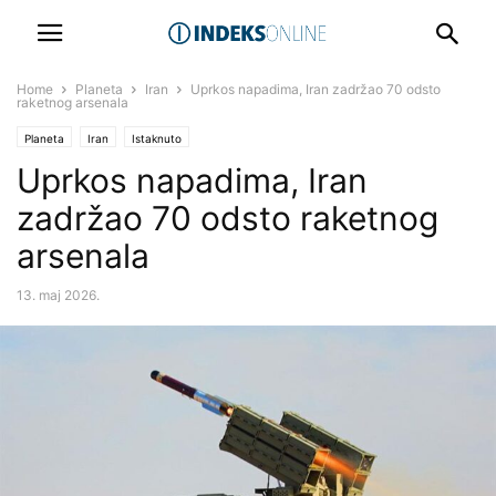
Home
Planeta
Iran
Uprkos napadima, Iran zadržao 70 odsto
raketnog arsenala
Planeta
Iran
Istaknuto
Uprkos napadima, Iran
zadržao 70 odsto raketnog
arsenala
13. maj 2026.