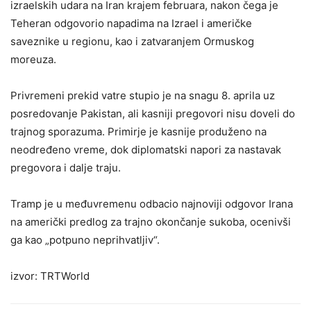
izraelskih udara na Iran krajem februara, nakon čega je
Teheran odgovorio napadima na Izrael i američke
saveznike u regionu, kao i zatvaranjem Ormuskog
moreuza.
Privremeni prekid vatre stupio je na snagu 8. aprila uz
posredovanje
Pakistan
, ali kasniji pregovori nisu doveli do
trajnog sporazuma. Primirje je kasnije produženo na
neodređeno vreme, dok diplomatski napori za nastavak
pregovora i dalje traju.
Tramp je u međuvremenu odbacio najnoviji odgovor Irana
na američki predlog za trajno okončanje sukoba, ocenivši
ga kao „potpuno neprihvatljiv“.
izvor: TRTWorld