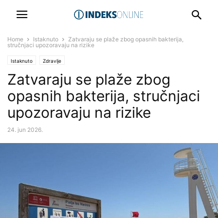
Home
Istaknuto
Zatvaraju se plaže zbog opasnih bakterija,
stručnjaci upozoravaju na rizike
Istaknuto
Zdravlje
Zatvaraju se plaže zbog
opasnih bakterija, stručnjaci
upozoravaju na rizike
24. jun 2026.