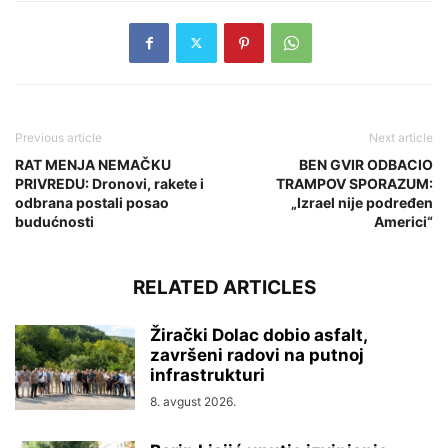
Previous article
Next article
RAT MENJA NEMAČKU
BEN GVIR ODBACIO
PRIVREDU: Dronovi, rakete i
TRAMPOV SPORAZUM:
odbrana postali posao
„Izrael nije podređen
budućnosti
Americi“
RELATED ARTICLES
Žirački Dolac dobio asfalt,
završeni radovi na putnoj
infrastrukturi
8. avgust 2026.