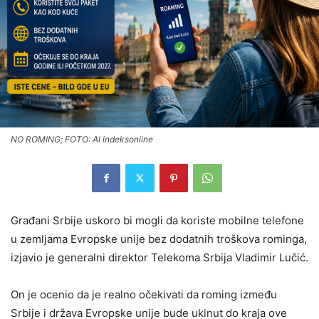
NO ROMING; FOTO: AI indeksonline
Građani Srbije uskoro bi mogli da koriste mobilne telefone
u zemljama Evropske unije bez dodatnih troškova rominga,
izjavio je generalni direktor Telekoma Srbija Vladimir Lučić.
On je ocenio da je realno očekivati da roming između
Srbije i država Evropske unije bude ukinut do kraja ove