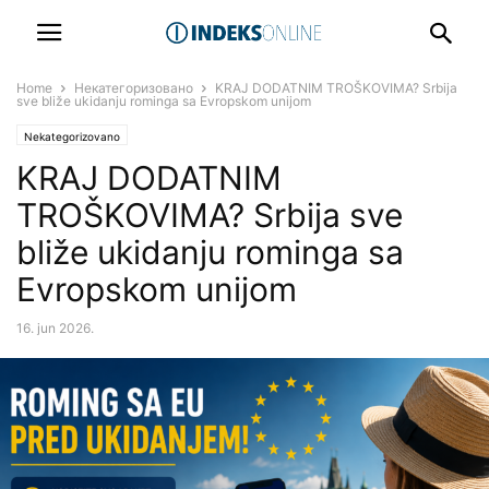
Home
Некатегоризовано
KRAJ DODATNIM TROŠKOVIMA? Srbija
sve bliže ukidanju rominga sa Evropskom unijom
Nekategorizovano
KRAJ DODATNIM
TROŠKOVIMA? Srbija sve
bliže ukidanju rominga sa
Evropskom unijom
16. jun 2026.