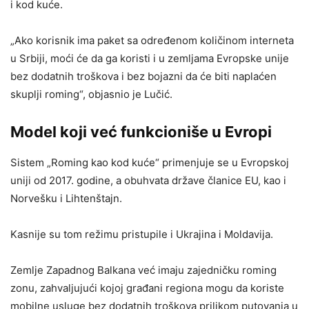
i kod kuće.
„Ako korisnik ima paket sa određenom količinom interneta
u Srbiji, moći će da ga koristi i u zemljama Evropske unije
bez dodatnih troškova i bez bojazni da će biti naplaćen
skuplji roming“, objasnio je Lučić.
Model koji već funkcioniše u Evropi
Sistem „Roming kao kod kuće“ primenjuje se u Evropskoj
uniji od 2017. godine, a obuhvata države članice EU, kao i
Norvešku i Lihtenštajn.
Kasnije su tom režimu pristupile i Ukrajina i Moldavija.
Zemlje Zapadnog Balkana već imaju zajedničku roming
zonu, zahvaljujući kojoj građani regiona mogu da koriste
mobilne usluge bez dodatnih troškova prilikom putovanja u