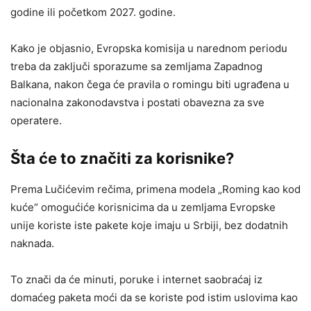
godine ili početkom 2027. godine.
Kako je objasnio, Evropska komisija u narednom periodu
treba da zaključi sporazume sa zemljama Zapadnog
Balkana, nakon čega će pravila o romingu biti ugrađena u
nacionalna zakonodavstva i postati obavezna za sve
operatere.
Šta će to značiti za korisnike?
Prema Lučićevim rečima, primena modela „Roming kao kod
kuće“ omogućiće korisnicima da u zemljama Evropske
unije koriste iste pakete koje imaju u Srbiji, bez dodatnih
naknada.
To znači da će minuti, poruke i internet saobraćaj iz
domaćeg paketa moći da se koriste pod istim uslovima kao