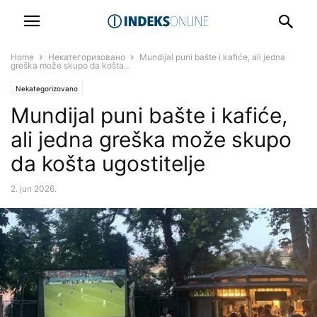
Home
Некатегоризовано
Mundijal puni bašte i kafiće, ali jedna
greška može skupo da košta...
Nekategorizovano
Mundijal puni bašte i kafiće,
ali jedna greška može skupo
da košta ugostitelje
2. jun 2026.