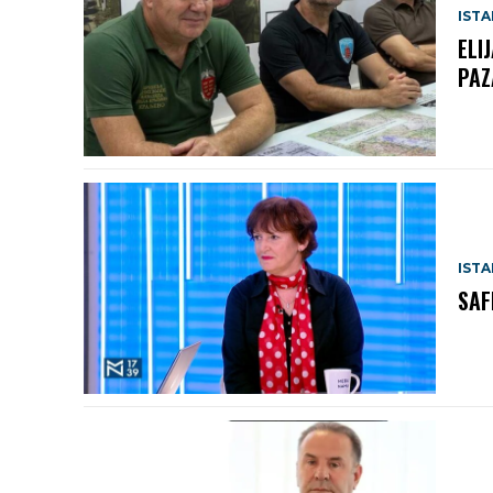
IST
ELI
PAZ
IST
SAF