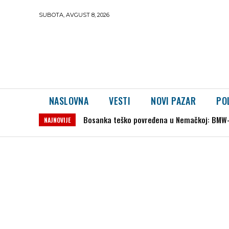
SUBOTA, AVGUST 8, 2026
NASLOVNA
VESTI
NOVI PAZAR
PO
Bosanka teško povređena u Nemačkoj: BMW-om 
Sudar vozova u Hrvatskoj: Ima povređenih,
NAJNOVIJE