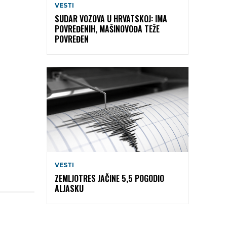
VESTI
SUDAR VOZOVA U HRVATSKOJ: IMA
POVREĐENIH, MAŠINOVOĐA TEŽE
POVREĐEN
VESTI
ZEMLJOTRES JAČINE 5,5 POGODIO
ALJASKU