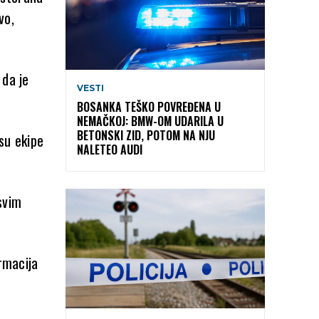
vo,
 da je
VESTI
BOSANKA TEŠKO POVREĐENA U
NEMAČKOJ: BMW-OM UDARILA U
BETONSKI ZID, POTOM NA NJU
 su ekipe
NALETEO AUDI
svim
ormacija