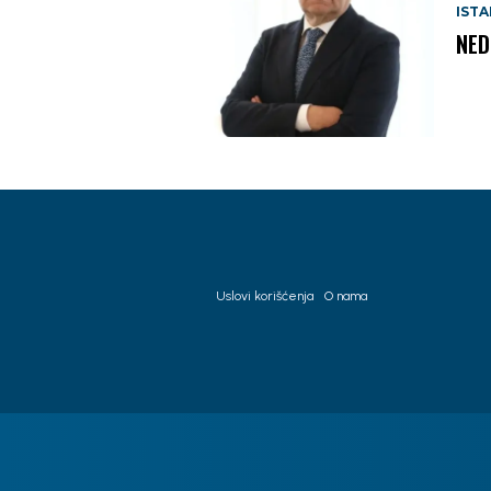
IST
NED
Uslovi korišćenja
O nama