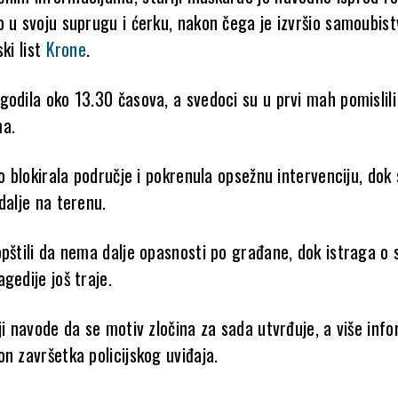
o u svoju suprugu i ćerku, nakon čega je izvršio samoubist
ski list
Krone
.
odila oko 13.30 časova, a svedoci su u prvi mah pomislili
ma.
zo blokirala područje i pokrenula opsežnu intervenciju, dok
dalje na terenu.
opštili da nema dalje opasnosti po građane, dok istraga o 
gedije još traje.
ji navode da se motiv zločina za sada utvrđuje, a više inf
n završetka policijskog uviđaja.