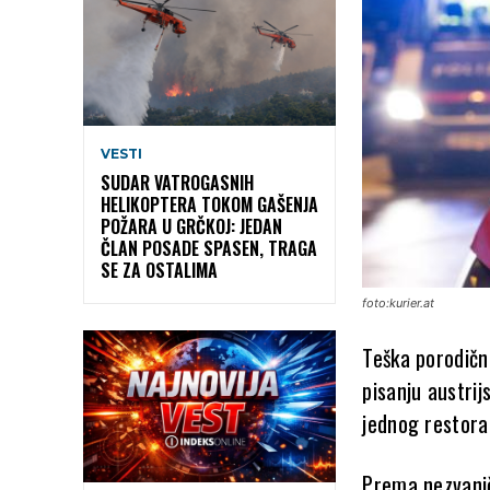
VESTI
SUDAR VATROGASNIH
HELIKOPTERA TOKOM GAŠENJA
POŽARA U GRČKOJ: JEDAN
ČLAN POSADE SPASEN, TRAGA
SE ZA OSTALIMA
foto:kurier.at
Teška porodičn
pisanju austrij
jednog restora
Prema nezvanič