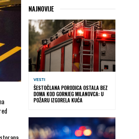
NAJNOVIJE
VESTI
ŠESTOČLANA PORODICA OSTALA BEZ
DOMA KOD GORNJEG MILANOVCA: U
POŽARU IZGORELA KUĆA
ma
red
estorana