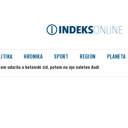
LITIKA
HRONIKA
SPORT
REGION
PLANETA
udarila u betonski zid, potom na nju naleteo Audi
 mašinovođa teže povređen