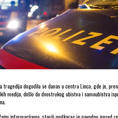
a tragedija dogodila se danas u centru Linca, gde je, pre
skih medija, došlo do dvostrukog ubistva i samoubistva isp
na.
nim informacijama, stariji muškarac je navodno ispred r