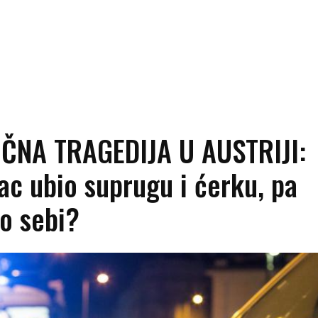
ČNA TRAGEDIJA U AUSTRIJI:
c ubio suprugu i ćerku, pa
o sebi?