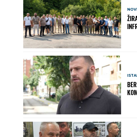
NOV
ŽIR
INF
IST
BER
KOM