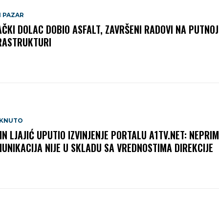
I PAZAR
AČKI DOLAC DOBIO ASFALT, ZAVRŠENI RADOVI NA PUTNOJ
RASTRUKTURI
AKNUTO
IN LJAJIĆ UPUTIO IZVINJENJE PORTALU A1TV.NET: NEPRI
UNIKACIJA NIJE U SKLADU SA VREDNOSTIMA DIREKCIJE