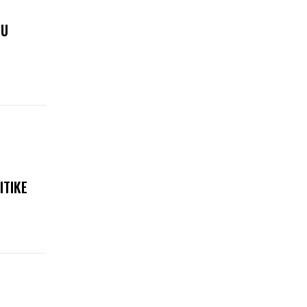
 U
ITIKE