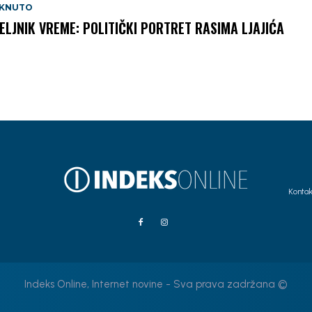
AKNUTO
ELJNIK VREME: POLITIČKI PORTRET RASIMA LJAJIĆA
Kontak
Indeks Online, Internet novine - Sva prava zadržana ©