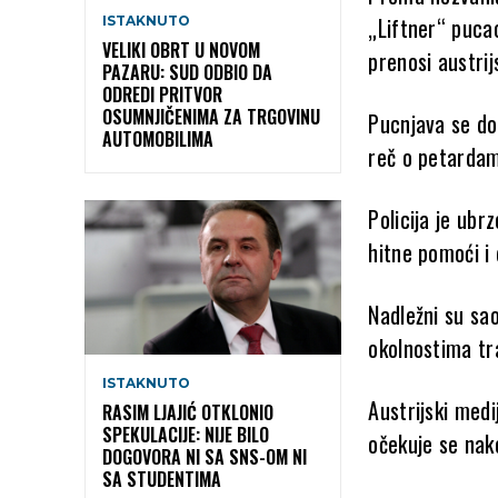
„Liftner“ puca
ISTAKNUTO
VELIKI OBRT U NOVOM
prenosi austrij
PAZARU: SUD ODBIO DA
ODREDI PRITVOR
OSUMNJIČENIMA ZA TRGOVINU
Pucnjava se dog
AUTOMOBILIMA
reč o petarda
Policija je ubr
hitne pomoći i 
Nadležni su sa
okolnostima tra
ISTAKNUTO
Austrijski medi
RASIM LJAJIĆ OTKLONIO
SPEKULACIJE: NIJE BILO
očekuje se nako
DOGOVORA NI SA SNS-OM NI
SA STUDENTIMA