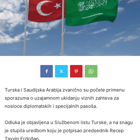
Turska i Saudijska Arabija zvanično su počele primenu
sporazuma o uzajamnom ukidanju viznih zahteva za
nosioce diplomatskih i specijalnih pasoša.
Odluka je objavljena u Službenom listu Turske, a na snagu
je stupila uredbom koju je potpisao predsednik Recep
Tayyip Erdoğan.