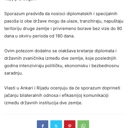
Sporazum predviđa da nosioci diplomatskih i specijalnih
pasoša iz obe države mogu da ulaze, tranzitiraju, napuštaju
teritoriju druge zemlje i privremeno borave bez vize do 90
dana u okviru perioda od 180 dana.
Ovim potezom dodatno se olakšava kretanje diplomata i
državnih zvaničnika između dve zemlje, koje poslednjih
godina intenziviraju političku, ekonomsku i bezbednosnu
saradnju.
Vlasti u Ankari i Rijadu ocenjuju da će sporazum doprineti
jačanju bilateralnih odnosa i efikasnijoj komunikaciji
između državnih institucija dve zemlje.