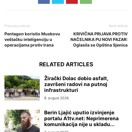
Previous article
Next article
Pentagon koristio Muskovu
KRIVIČNA PRIJAVA PROTIV
veštačku inteligenciju u
NAČELNIKA PU NOVI PAZAR:
operacijama protiv Irana
Oglasila se Opština Sjenica
RELATED ARTICLES
Žirački Dolac dobio asfalt,
završeni radovi na putnoj
infrastrukturi
8. avgust 2026.
Berin Ljajić uputio izvinjenje
portalu A1tv.net: Neprimerena
komunikacija nije u skladu...