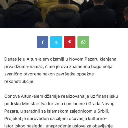
Danas je u Altun-alem džamiji u Novom Pazaru klanjana
prva džuma-namaz, čime je ova znamenita bogomolja i
zvanično otvorena nakon završetka opsežne
rekonstrukcije.
Obnova Altun-alem džamije realizovana je uz finansijsku
podršku Ministarstva turizma i omladine i Grada Novog
Pazara, u saradnji sa Islamskom zajednicom u Srbiji.
Projekat je sproveden sa ciljem očuvanja kulturno-
istorijskog nasleđa i unapređenja uslova za obavljanje