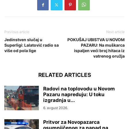
Previous article
Next article
Jedinstven slučaj u
POKUŠAJ UBISTVA U NOVOM
Superligi: Lalatović radio sa
PAZARU: Na muškarca
više od pola lige
ispaljen veći broj hitaca iz
vatrenog oružja
RELATED ARTICLES
Radovi na toplovodu u Novom
Pazaru napreduju: U toku
izgradnja u...
6. avgust 2026.
Pritvor za Novopazarca
osumnjičenog za napad na