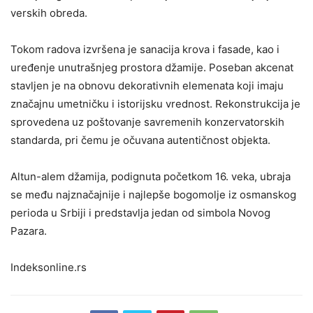
verskih obreda.
Tokom radova izvršena je sanacija krova i fasade, kao i
uređenje unutrašnjeg prostora džamije. Poseban akcenat
stavljen je na obnovu dekorativnih elemenata koji imaju
značajnu umetničku i istorijsku vrednost. Rekonstrukcija je
sprovedena uz poštovanje savremenih konzervatorskih
standarda, pri čemu je očuvana autentičnost objekta.
Altun-alem džamija, podignuta početkom 16. veka, ubraja
se među najznačajnije i najlepše bogomolje iz osmanskog
perioda u Srbiji i predstavlja jedan od simbola Novog
Pazara.
Indeksonline.rs