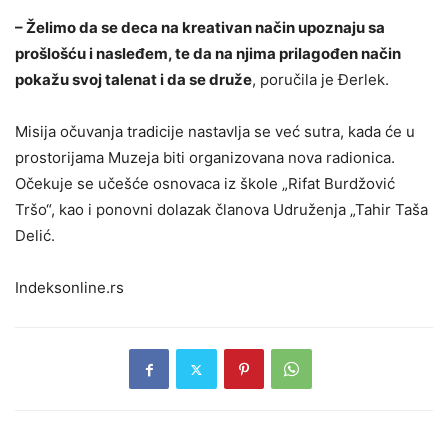
– Želimo da se deca na kreativan način upoznaju sa
prošlošću i nasleđem, te da na njima prilagođen način
pokažu svoj talenat i da se druže
, poručila je Đerlek.
Misija očuvanja tradicije nastavlja se već sutra, kada će u
prostorijama Muzeja biti organizovana nova radionica.
Očekuje se učešće osnovaca iz škole „Rifat Burdžović
Tršo“, kao i ponovni dolazak članova Udruženja „Tahir Taša
Delić.
Indeksonline.rs