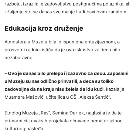
razboju, izrazila je zadovoljstvo postignućima polaznika, ali
i žaljenje što se danas sve manje ljudi bavi ovim zanatom.
Edukacija kroz druženje
Atmosfera u Muzeju bila je ispunjena entuzijazmom, a
prosvetni radnici ističu da je ovo iskustvo za decu bilo
nezaboravno.
– Ovo je danas bilo prelepo i izazovno za decu. Zaposleni
u Muzeju su nas odlično prihvatili, a deca su toliko
zadovoljna da na kraju nisu želela da idu kući
, kazala je
Muamera Mašović, učiteljica u OŠ „Aleksa Šantić“.
Etnolog Muzeja „Ras“, Semina Đerlek, naglasila je da je
primarni cilj ovakvih projekata očuvanje nematerijalnog
kulturnog nasleđa.