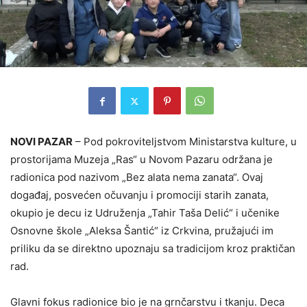
NOVI PAZAR
– Pod pokroviteljstvom Ministarstva kulture, u
prostorijama Muzeja „Ras“ u Novom Pazaru održana je
radionica pod nazivom „Bez alata nema zanata“. Ovaj
događaj, posvećen očuvanju i promociji starih zanata,
okupio je decu iz Udruženja „Tahir Taša Delić“ i učenike
Osnovne škole „Aleksa Šantić“ iz Crkvina, pružajući im
priliku da se direktno upoznaju sa tradicijom kroz praktičan
rad.
Glavni fokus radionice bio je na grnčarstvu i tkanju. Deca