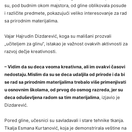
su, pod budnim okom majstora, od gline oblikovala posude
i različite predmete, pokazujući veliko interesovanje za rad
sa prirodnim materijalima.
Vajar Hajrudin Dizdarević, koga su mališani prozvali
„učiteljem za glinu“, istakao je važnost ovakvih aktivnosti za
razvoj dečje kreativnosti.
– Vidim da su deca veoma kreativna, ali im ovakvi časovi
nedostaju. Mislim da su se deca udaljila od prirode i da bi
se rad sa prirodnim materijalima trebalo više primenjivati
u osnovnim školama, od prvog do osmog razreda, jer su
deca oduševljena radom sa tim materijalima
, izjavio je
Dizdarević.
Pored gline, učesnici su savladavali i stare tehnike tkanja.
Tkalja Esmana Kurtanović, koja je demonstrirala veštine na