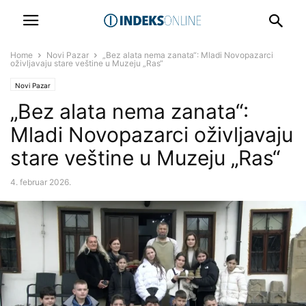
Home
Novi Pazar
„Bez alata nema zanata“: Mladi Novopazarci
oživljavaju stare veštine u Muzeju „Ras“
Novi Pazar
„Bez alata nema zanata“:
Mladi Novopazarci oživljavaju
stare veštine u Muzeju „Ras“
4. februar 2026.