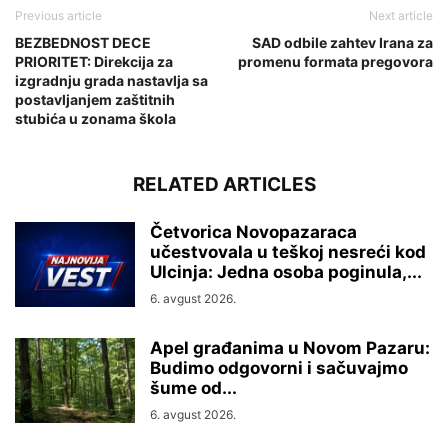
Previous article
Next article
BEZBEDNOST DECE
SAD odbile zahtev Irana za
PRIORITET: Direkcija za
promenu formata pregovora
izgradnju grada nastavlja sa
postavljanjem zaštitnih
stubića u zonama škola
RELATED ARTICLES
Četvorica Novopazaraca
učestvovala u teškoj nesreći kod
Ulcinja: Jedna osoba poginula,...
6. avgust 2026.
Apel građanima u Novom Pazaru:
Budimo odgovorni i sačuvajmo
šume od...
6. avgust 2026.