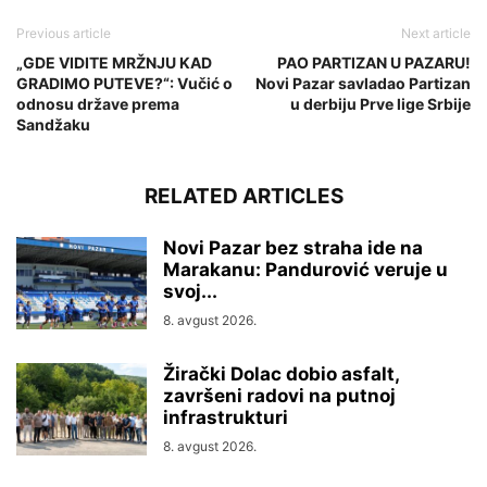
Previous article
Next article
„GDE VIDITE MRŽNJU KAD
PAO PARTIZAN U PAZARU!
GRADIMO PUTEVE?“: Vučić o
Novi Pazar savladao Partizan
odnosu države prema
u derbiju Prve lige Srbije
Sandžaku
RELATED ARTICLES
Novi Pazar bez straha ide na
Marakanu: Pandurović veruje u
svoj...
8. avgust 2026.
Žirački Dolac dobio asfalt,
završeni radovi na putnoj
infrastrukturi
8. avgust 2026.