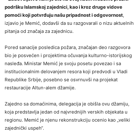
podršku Islamskoj zajednici, kao i kroz druge vidove
pomoći koji potvrđuju našu pripadnost i odgovornost
,
izjavio je Memić, dodavši da su razgovarali o nizu aktuelnih
pitanja od značaja za zajednicu.
Pored sanacije posledica požara, značajan deo razgovora
bio je posvećen i projektima očuvanja kulturno-istorijskog
nasleđa. Ministar Memić je svoju posetu povezao i sa
institucionalnim delovanjem resora koji predvodi u Vladi
Republike Srbije, posebno se osvrnuvši na projekat
restauracije Altun-alem džamije.
Zajedno sa domaćinima, delegacija je obišla ovu džamiju,
koja predstavlja jedan od najvrednijih verskih objekata u
regionu. Memić je njenu rekonstrukciju ocenio kao „veliki
zajednički uspeh“.