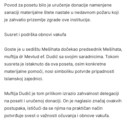
Povod za posetu bilo je uručenje donacije namenjene
sanaciji materijalne štete nastale u nedavnom požaru koji
je zahvatio prizemlje zgrade ove institucije.
Susret i podrška obnovi vakufa
Goste je u sedištu Mešihata dočekao predsednik Mešihata,
muftija dr Mevlud ef. Dudić sa svojim saradnicima. Tokom
susreta je istaknuto da ova poseta, osim konkretne
materijalne pomoći, nosi simboliku potvrde pripadnosti
Islamskoj zajednici.
Muftija Dudić je tom prilikom izrazio zahvalnost delegaciji
na poseti i uručenoj donaciji. On je naglasio značaj ovakvih
postupaka, ističući da se njima na praktičan način
potvrđuje svest o važnosti očuvanja i obnove vakufa.