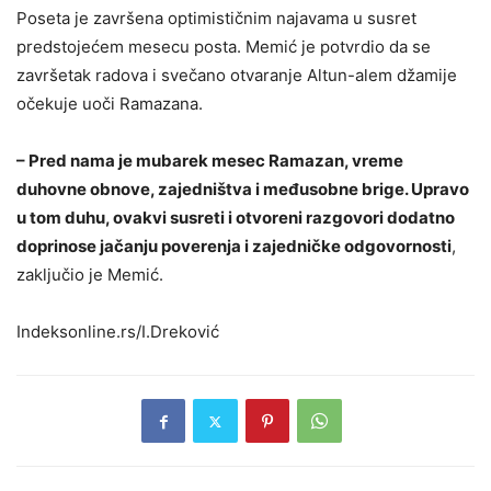
Poseta je završena optimističnim najavama u susret
predstojećem mesecu posta. Memić je potvrdio da se
završetak radova i svečano otvaranje Altun-alem džamije
očekuje uoči Ramazana.
– Pred nama je mubarek mesec Ramazan, vreme
duhovne obnove, zajedništva i međusobne brige. Upravo
u tom duhu, ovakvi susreti i otvoreni razgovori dodatno
doprinose jačanju poverenja i zajedničke odgovornosti
,
zaključio je Memić.
Indeksonline.rs/I.Dreković