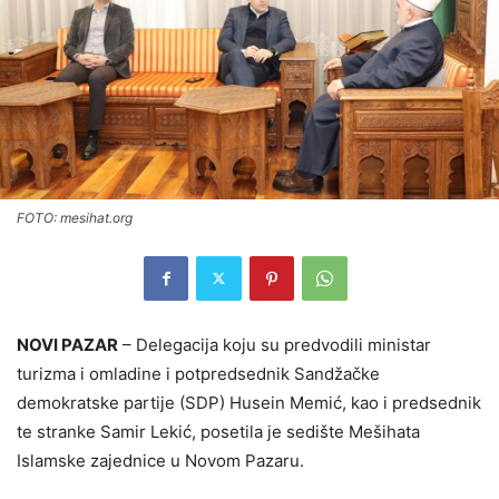
FOTO: mesihat.org
NOVI PAZAR
– Delegacija koju su predvodili ministar
turizma i omladine i potpredsednik Sandžačke
demokratske partije (SDP) Husein Memić, kao i predsednik
te stranke Samir Lekić, posetila je sedište Mešihata
Islamske zajednice u Novom Pazaru.