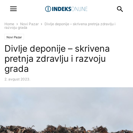
Home
Novi Pazar
Divlje deponije – skrivena pretnja zdravlju i
razvoju grada
Novi Pazar
Divlje deponije – skrivena
pretnja zdravlju i razvoju
grada
2. avgust 2023.