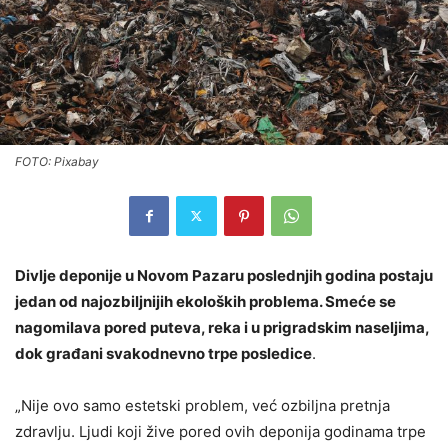
FOTO: Pixabay
Divlje deponije u Novom Pazaru poslednjih godina postaju
jedan od najozbiljnijih ekoloških problema. Smeće se
nagomilava pored puteva, reka i u prigradskim naseljima,
dok građani svakodnevno trpe posledice
.
„Nije ovo samo estetski problem, već ozbiljna pretnja
zdravlju. Ljudi koji žive pored ovih deponija godinama trpe