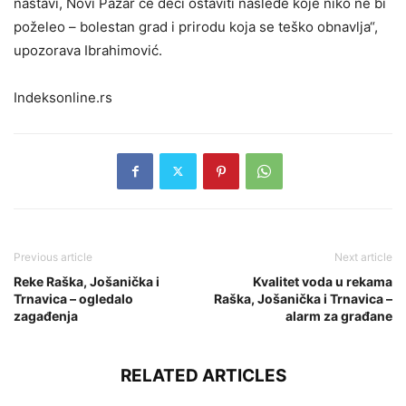
nastavi, Novi Pazar će deci ostaviti nasleđe koje niko ne bi
poželeo – bolestan grad i prirodu koja se teško obnavlja“,
upozorava Ibrahimović.
Indeksonline.rs
Previous article
Next article
Reke Raška, Jošanička i
Kvalitet voda u rekama
Trnavica – ogledalo
Raška, Jošanička i Trnavica –
zagađenja
alarm za građane
RELATED ARTICLES