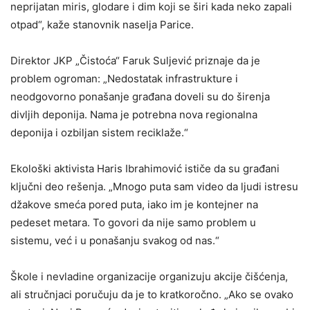
neprijatan miris, glodare i dim koji se širi kada neko zapali
otpad“, kaže stanovnik naselja Parice.
Direktor JKP „Čistoća“ Faruk Suljević priznaje da je
problem ogroman: „Nedostatak infrastrukture i
neodgovorno ponašanje građana doveli su do širenja
divljih deponija. Nama je potrebna nova regionalna
deponija i ozbiljan sistem reciklaže.“
Ekološki aktivista Haris Ibrahimović ističe da su građani
ključni deo rešenja. „Mnogo puta sam video da ljudi istresu
džakove smeća pored puta, iako im je kontejner na
pedeset metara. To govori da nije samo problem u
sistemu, već i u ponašanju svakog od nas.“
Škole i nevladine organizacije organizuju akcije čišćenja,
ali stručnjaci poručuju da je to kratkoročno. „Ako se ovako