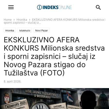
Home
Hronika
EKSKLUZIVNO AFERA KONKURS Milionska sredstva i
sporni zapisnici – slučaj iz...
Hronika
Istaknuto
Novi Pazar
EKSKLUZIVNO AFERA
KONKURS Milionska sredstva
i sporni zapisnici – slučaj iz
Novog Pazara stigao do
Tužilaštva (FOTO)
8. april 2026.