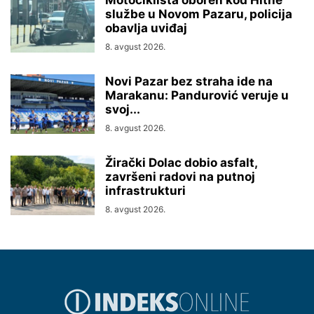
službe u Novom Pazaru, policija
obavlja uviđaj
8. avgust 2026.
Novi Pazar bez straha ide na
Marakanu: Pandurović veruje u
svoj...
8. avgust 2026.
Žirački Dolac dobio asfalt,
završeni radovi na putnoj
infrastrukturi
8. avgust 2026.