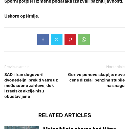
Sporni potpisi i izmene podataka izazvali pažnju javnosti.
Uskoro opširnije.
Previous article
Next article
SAD i Iran dogovorili
Gorivo ponovo skuplje: nove
dvonedeljni prekid vatre uz
cene dizela i benzina stupile
međusobne zahteve, dok
na snagu
izraelske akcije nisu
obustavljene
RELATED ARTICLES
Motociklista oboren kod Hitne