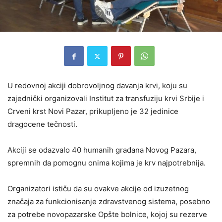
U redovnoj akciji dobrovoljnog davanja krvi, koju su
zajednički organizovali Institut za transfuziju krvi Srbije i
Crveni krst Novi Pazar, prikupljeno je 32 jedinice
dragocene tečnosti.
Akciji se odazvalo 40 humanih građana Novog Pazara,
spremnih da pomognu onima kojima je krv najpotrebnija.
Organizatori ističu da su ovakve akcije od izuzetnog
značaja za funkcionisanje zdravstvenog sistema, posebno
za potrebe novopazarske Opšte bolnice, kojoj su rezerve