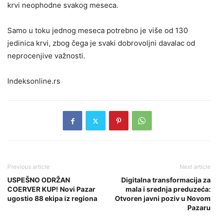
krvi neophodne svakog meseca.
Samo u toku jednog meseca potrebno je više od 130
jedinica krvi, zbog čega je svaki dobrovoljni davalac od
neprocenjive važnosti.
Indeksonline.rs
Previous article
Next article
USPEŠNO ODRŽAN
Digitalna transformacija za
COERVER KUP! Novi Pazar
mala i srednja preduzeća:
ugostio 88 ekipa iz regiona
Otvoren javni poziv u Novom
Pazaru