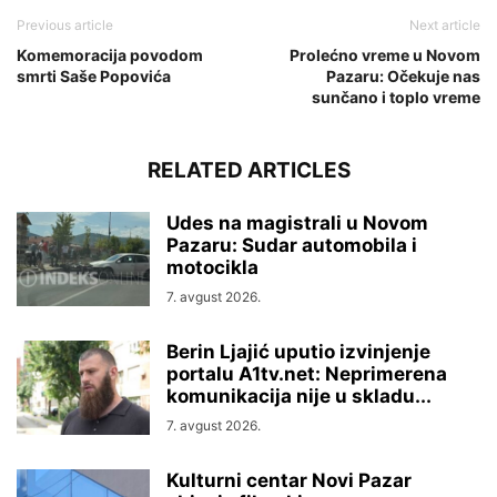
Previous article
Next article
Komemoracija povodom
Prolećno vreme u Novom
smrti Saše Popovića
Pazaru: Očekuje nas
sunčano i toplo vreme
RELATED ARTICLES
Udes na magistrali u Novom
Pazaru: Sudar automobila i
motocikla
7. avgust 2026.
Berin Ljajić uputio izvinjenje
portalu A1tv.net: Neprimerena
komunikacija nije u skladu...
7. avgust 2026.
Kulturni centar Novi Pazar