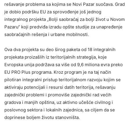
rešavanje problema sa kojima se Novi Pazar suočava. Grad
je dobio podršku EU za sprovođenje još jednog
integralnog projekta „Bolji saobraćaj za bolji život u Novom
Pazaru“ koji predviđa izradu opšte studije za unapređenje
saobraćajnih rešenja i urbane mobilnosti.
Ova dva projekta su deo širog paketa od 18 integralnih
projekata proizašlih iz teritorijalnih strategija, koje
Evropska unija podržava sa više od 9,6 miliona evra preko
EU PRO Plus programa. Kroz program je na taj način
pilotiran integralni pristup teritorijalnom razvoju kojim se
aktiviraju potencijali i resursi datih teritorija, rešavanju
zajednički problemi i promoviše zajednički rad većih
gradova i manjih opština, uz aktivno učešće civilnog i
poslovnog sektora i lokalnih zajednica, sa ciljem da se
doprinese boljem životu stanovništa.