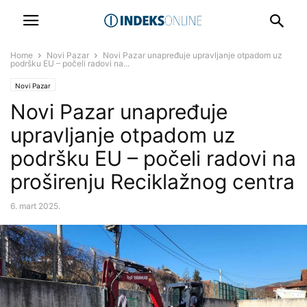
Home
Novi Pazar
Novi Pazar unapređuje upravljanje otpadom uz
podršku EU – počeli radovi na...
Novi Pazar
Novi Pazar unapređuje
upravljanje otpadom uz
podršku EU – počeli radovi na
proširenju Reciklažnog centra
6. mart 2025.