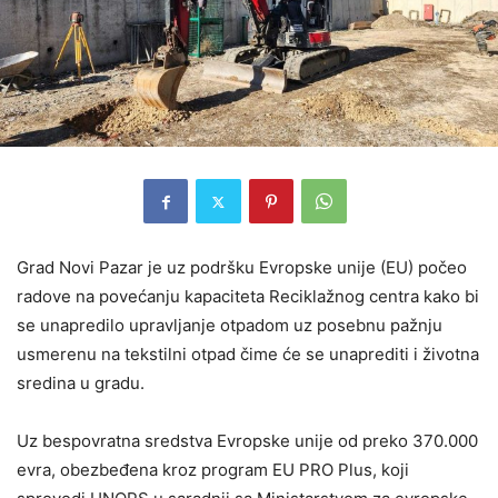
Grad Novi Pazar je uz podršku Evropske unije (EU) počeo
radove na povećanju kapaciteta Reciklažnog centra kako bi
se unapredilo upravljanje otpadom uz posebnu pažnju
usmerenu na tekstilni otpad čime će se unaprediti i životna
sredina u gradu.
Uz bespovratna sredstva Evropske unije od preko 370.000
evra, obezbeđena kroz program EU PRO Plus, koji