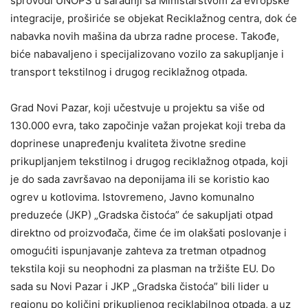
sprovodi UNOPS u saradnji sa Ministarstvom za evropske
integracije, proširiće se objekat Reciklažnog centra, dok će
nabavka novih mašina da ubrza radne procese. Takođe,
biće nabavaljeno i specijalizovano vozilo za sakupljanje i
transport tekstilnog i drugog reciklažnog otpada.
Grad Novi Pazar, koji učestvuje u projektu sa više od
130.000 evra, tako započinje važan projekat koji treba da
doprinese unapređenju kvaliteta životne sredine
prikupljanjem tekstilnog i drugog reciklažnog otpada, koji
je do sada završavao na deponijama ili se koristio kao
ogrev u kotlovima. Istovremeno, Javno komunalno
preduzeće (JKP) „Gradska čistoća” će sakupljati otpad
direktno od proizvođača, čime će im olakšati poslovanje i
omogućiti ispunjavanje zahteva za tretman otpadnog
tekstila koji su neophodni za plasman na tržište EU. Do
sada su Novi Pazar i JKP „Gradska čistoća” bili lider u
regionu po količini prikupljenog reciklabilnog otpada, a uz