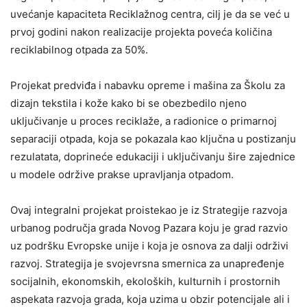
uvećanje kapaciteta Reciklažnog centra, cilj je da se već u
prvoj godini nakon realizacije projekta poveća količina
reciklabilnog otpada za 50%.
Projekat predviđa i nabavku opreme i mašina za Školu za
dizajn tekstila i kože kako bi se obezbedilo njeno
uključivanje u proces reciklaže, a radionice o primarnoj
separaciji otpada, koja se pokazala kao ključna u postizanju
rezulatata, doprineće edukaciji i uključivanju šire zajednice
u modele održive prakse upravljanja otpadom.
Ovaj integralni projekat proistekao je iz Strategije razvoja
urbanog područja grada Novog Pazara koju je grad razvio
uz podršku Evropske unije i koja je osnova za dalji održivi
razvoj. Strategija je svojevrsna smernica za unapređenje
socijalnih, ekonomskih, ekoloških, kulturnih i prostornih
aspekata razvoja grada, koja uzima u obzir potencijale ali i