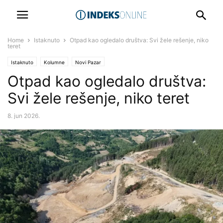
Home
Istaknuto
Otpad kao ogledalo društva: Svi žele rešenje, niko
teret
Istaknuto
Kolumne
Novi Pazar
Otpad kao ogledalo društva:
Svi žele rešenje, niko teret
8. jun 2026.