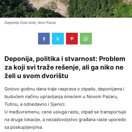
Deponija Golo brdo, Novi Pazar
Deponija, politika i stvarnost: Problem
za koji svi traže rešenje, ali ga niko ne
želi u svom dvorištu
Gotovo godinu dana traje rasprava o otpadu, deponijama i
budućem načinu upravljanja smećem u Novom Pazaru,
Tutinu, a odnedavno i Sjenici.
U međuvremenu, cene usluga rastu, otpad se transportuje
na druge lokacije, a nezadovoljstvo građana raste uporedo
sa poskupljenjima.