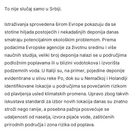
To nije slučaj samo u Srbiji.
Istraživanja sprovedena širom Evrope pokazuju da se
stotine hiljada postojećih i nekadašnjih deponija danas
smatraju potencijalnim ekološkim problemom. Prema
podacima Evropske agencije za životnu sredinu i više
naučnih studija, veliki broj deponija nalazi se u područjima
podložnim poplavama ili u blizini vodotokova i izvorišta
podzemnih voda. U Italiji su, na primer, pojedine deponije
evidentirane u slivu reke Po, dok su u Nemačkoj i Holandiji
identifikovane lokacije u područjima sa povećanim rizikom
od plavljenja usled klimatskih promena. Upravo zbog takvih
iskustava standardi za izbor novih lokacija danas su znatno
stroži nego ranije, a posebna pažnja posvećuje se
udaljenosti od naselja, izvora pijaće vode, zaštićenih
prirodnih područja i zona rizika od poplava.