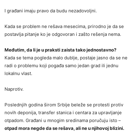
I građani imaju pravo da budu nezadovoljni.
Kada se problem ne rešava mesecima, prirodno je da se
postavlja pitanje ko je odgovoran i zašto rešenja nema.
Međutim, da li je u praksti zaista tako jednostavno?
Kada se tema pogleda malo dublje, postaje jasno da se ne
radi o problemu koji pogađa samo jedan grad ili jednu
lokalnu vlast.
Naprotiv.
Poslednjih godina širom Srbije beleže se protesti protiv
novih deponija, transfer stanica i centara za upravljanje
otpadom. Građani u mnogim sredinama poručuju isto –
otpad mora negde da se rešava, ali ne u njihovoj blizini.