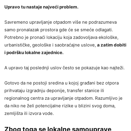
Upravo
tu nastaje najveći problem.
Savremeno upravljanje otpadom više ne podrazumeva
samo pronalazak prostora gde će se smeće odlagati.
Potrebno je pronaći lokaciju koja zadovoljava ekološke,
urbanističke, geološke i saobraćajne uslove,
a zatim dobiti
i podršku lokalne zajednice.
A upravo taj poslednji uslov često se pokazuje kao najteži.
Gotovo da ne postoji sredina u kojoj građani bez otpora
prihvataju izgradnju deponije, transfer stanice ili
regionalnog centra za upravljanje otpadom. Razumljivo je
da niko ne želi potencijalne rizike u blizini svog doma,
zemljišta ili izvora vode.
Zbog toga se lokalne samouprave