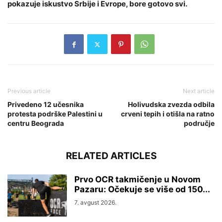
pokazuje iskustvo Srbije i Evrope, bore gotovo svi.
Previous article
Next article
Privedeno 12 učesnika
Holivudska zvezda odbila
protesta podrške Palestini u
crveni tepih i otišla na ratno
centru Beograda
područje
RELATED ARTICLES
Prvo OCR takmičenje u Novom
Pazaru: Očekuje se više od 150...
7. avgust 2026.