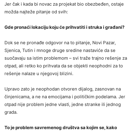
Jer čak i kada bi novac za projekat bio obezbeđen, ostaje
možda najteže pitanje od svih:
Gde pronaći lokaciju koju će prihvatiti i struka i građani?
Dok se ne pronađe odgovor na to pitanje, Novi Pazar,
Sjenica, Tutin i mnoge druge sredine nastaviće da se
suočavaju sa istim problemom – svi traže trajno rešenje za
otpad, ali retko ko prihvata da se objekti neophodni za to
rešenje nalaze u njegovoj blizini.
Upravo zato je neophodan otvoren dijalog, zasnovan na
činjenicama, a ne na emocijama i političkim podelama. Jer
otpad nije problem jedne vlasti, jedne stranke ili jednog
grada.
To je problem savremenog društva sa kojim se, kako