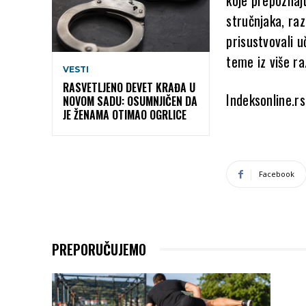
stručnjaka, ra
prisustvovali u
teme iz više ra
VESTI
RASVETLJENO DEVET KRAĐA U
Indeksonline.rs
NOVOM SADU: OSUMNJIČEN DA
JE ŽENAMA OTIMAO OGRLICE
Facebook
PREPORUČUJEMO