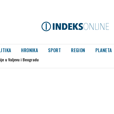
LITIKA
HRONIKA
SPORT
REGION
PLANETA
e u Valjevu i Beogradu
ja genocida u Srebrenici“