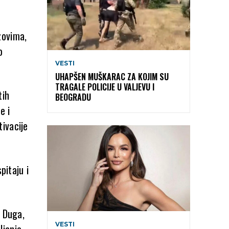
zovima,
o
VESTI
UHAPŠEN MUŠKARAC ZA KOJIM SU
TRAGALE POLICIJE U VALJEVU I
tih
BEOGRADU
e i
ivacije
pitaju i
a Duga,
VESTI
ljanje