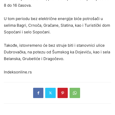
8 do 16 časova.
U tom periodu bez električne energije biće potrošači u
selima Bagri, Crnoča, Gračane, Slatina, kao i Turistički dom
Sopoćani i selo Sopoćani.
Takođe, istovremeno će bez struje biti i stanovnici ulice
Dubrovačka, na potezu od Šumskog ka Dojeviću, kao i sela
Belanska, Grubetiće i Dragočevo.
Indeksonline.rs