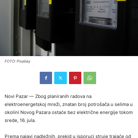
FOTO: Pixabay
Novi Pazar — Zbog planiranih radova na
elektroenergetskoj mreži, znatan broj potrošača u selima u
okolini Novog Pazara ostaće bez električne energije tokom
srede, 16. jula.
Prema najavi nadležnih, prekid u isporuci struje trajaće od