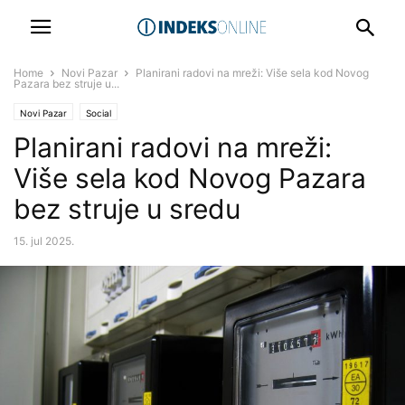
Home
Novi Pazar
Planirani radovi na mreži: Više sela kod Novog
Pazara bez struje u...
Novi Pazar
Social
Planirani radovi na mreži:
Više sela kod Novog Pazara
bez struje u sredu
15. jul 2025.