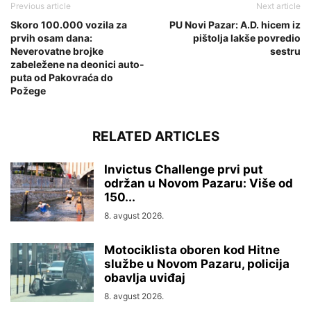
Previous article
Next article
Skoro 100.000 vozila za
PU Novi Pazar: A.D. hicem iz
prvih osam dana:
pištolja lakše povredio
Neverovatne brojke
sestru
zabeležene na deonici auto-
puta od Pakovraća do
Požege
RELATED ARTICLES
Invictus Challenge prvi put
održan u Novom Pazaru: Više od
150...
8. avgust 2026.
Motociklista oboren kod Hitne
službe u Novom Pazaru, policija
obavlja uviđaj
8. avgust 2026.