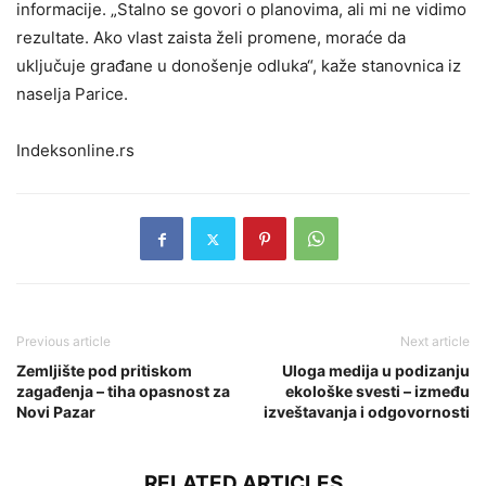
informacije. „Stalno se govori o planovima, ali mi ne vidimo
rezultate. Ako vlast zaista želi promene, moraće da
uključuje građane u donošenje odluka“, kaže stanovnica iz
naselja Parice.
Indeksonline.rs
Previous article
Next article
Zemljište pod pritiskom
Uloga medija u podizanju
zagađenja – tiha opasnost za
ekološke svesti – između
Novi Pazar
izveštavanja i odgovornosti
RELATED ARTICLES