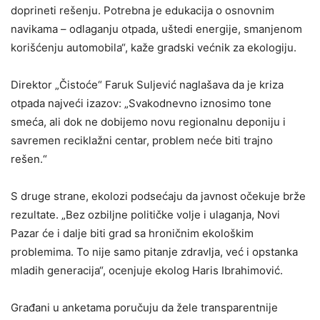
doprineti rešenju. Potrebna je edukacija o osnovnim
navikama – odlaganju otpada, uštedi energije, smanjenom
korišćenju automobila“, kaže gradski većnik za ekologiju.
Direktor „Čistoće“ Faruk Suljević naglašava da je kriza
otpada najveći izazov: „Svakodnevno iznosimo tone
smeća, ali dok ne dobijemo novu regionalnu deponiju i
savremen reciklažni centar, problem neće biti trajno
rešen.“
S druge strane, ekolozi podsećaju da javnost očekuje brže
rezultate. „Bez ozbiljne političke volje i ulaganja, Novi
Pazar će i dalje biti grad sa hroničnim ekološkim
problemima. To nije samo pitanje zdravlja, već i opstanka
mladih generacija“, ocenjuje ekolog Haris Ibrahimović.
Građani u anketama poručuju da žele transparentnije