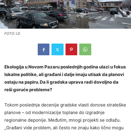
FOTO: I.D
Ekologija u Novom Pazaru poslednjih godina ulazi u fokus
lokalne politike, ali građani i dalje imaju utisak da planovi
ostaju na papiru. Da li gradska uprava radi dovoljno da
reši goruće probleme?
Tokom poslednje decenije gradske vlasti donose strateške
planove – od modernizacije toplane do izgradnje
regionalne deponije. Međutim, mnogi projekti se odlažu.
„Građani vide problem, ali često ne znaju kako lično mogu