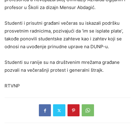
profesor u Školi za dizajn Mensur Abdagić.
Studenti i prisutni građani večeras su iskazali podršku
prosvetnim radnicima, pozivajući da ‘im se isplate plate’,
takođe ponovili studentske zahteve kao i zahtev koji se
odnosi na uvođenje prinudne uprave na DUNP-u.
Studenti su ranije su na društvenim mrežama građane
pozvali na večerašnji protest i generalni štrajk.
RTVNP