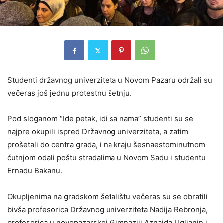
Studenti državnog univerziteta u Novom Pazaru održali su
večeras još jednu protestnu šetnju.
Pod sloganom “Ide petak, idi sa nama” studenti su se
najpre okupili ispred Državnog univerziteta, a zatim
prošetali do centra grada, i na kraju šesnaestominutnom
ćutnjom odali poštu stradalima u Novom Sadu i studentu
Ernadu Bakanu.
Okupljenima na gradskom šetalištu večeras su se obratili
bivša profesorica Državnog univerziteta Nadija Rebronja,
profesorica u novopazarskoj Gimnaziji Aznaida Ugljanin i