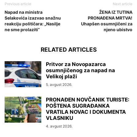
Previous article
Next article
Napad na ministra
ŽENA IZ TUTINA
Selakovića izazvao snažnu
PRONAĐENA MRTVA!
reakciju političara: „Nasilje
Uhapšen osumnjičeni za
ne sme prolaziti“
njeno ubistvo
RELATED ARTICLES
Pritvor za Novopazarca
osumnjičenog za napad na
Velikoj plaži
5. avgust 2026.
PRONAĐEN NOVČANIK TURISTE:
POŠTENA SUGRAĐANKA
VRATILA NOVAC I DOKUMENTA
VLASNIKU
4. avgust 2026.