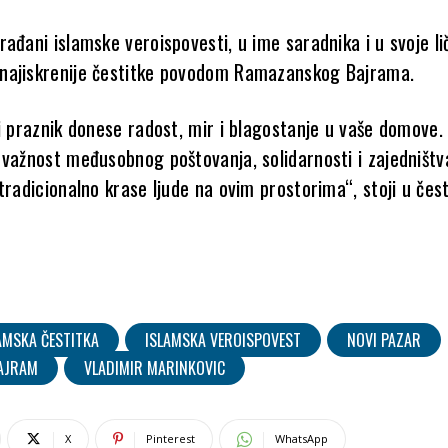
ađani islamske veroispovesti, u ime saradnika i u svoje li
najiskrenije čestitke povodom Ramazanskog Bajrama.
ki praznik donese radost, mir i blagostanje u vaše domove.
 važnost međusobnog poštovanja, solidarnosti i zajedništv
tradicionalno krase ljude na ovim prostorima“, stoji u čest
AMSKA ČESTITKA
ISLAMSKA VEROISPOVEST
NOVI PAZAR
AJRAM
VLADIMIR MARINKOVIC
X
Pinterest
WhatsApp