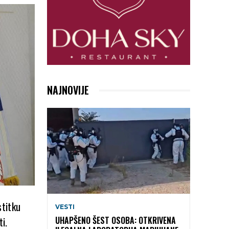
NAJNOVIJE
stitku
VESTI
i.
UHAPŠENO ŠEST OSOBA: OTKRIVENA