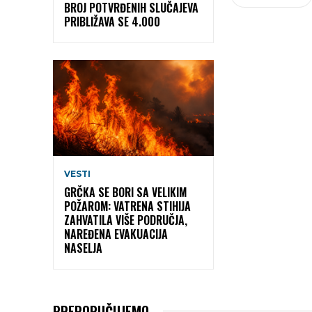
BROJ POTVRĐENIH SLUČAJEVA
PRIBLIŽAVA SE 4.000
VESTI
GRČKA SE BORI SA VELIKIM
POŽAROM: VATRENA STIHIJA
ZAHVATILA VIŠE PODRUČJA,
NAREĐENA EVAKUACIJA
NASELJA
PREPORUČUJEMO