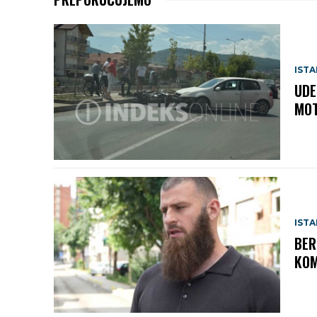
IST
UDE
MOT
IST
BER
KOM