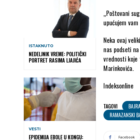
„Poštovani sugr
upućujem vam 
Neka ovaj veli
ISTAKNUTO
nas podseti na
NEDELJNIK VREME: POLITIČKI
vrednosti koje 
PORTRET RASIMA LJAJIĆA
Marinkovića.
Indeksonline
TAGOVI
BAJR
RAMAZANSKI B
VESTI
EPIDEMIJA EBOLE U KONGU:
Facebook