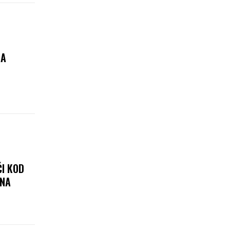
ZA
I KOD
ENA