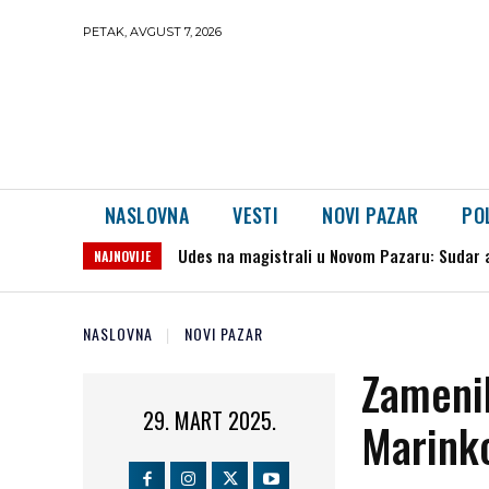
PETAK, AVGUST 7, 2026
NASLOVNA
VESTI
NOVI PAZAR
PO
Udes na magistrali u Novom Pazaru: Sudar aut
Ryanair povukao sve letove iz Niša: Karte v
NAJNOVIJE
NASLOVNA
NOVI PAZAR
Zameni
29. MART 2025.
Marinko