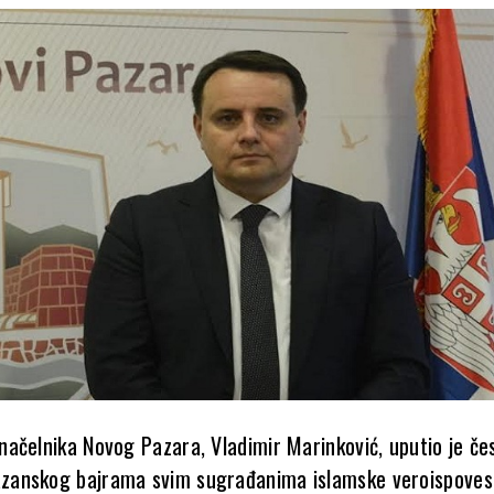
ačelnika Novog Pazara, Vladimir Marinković, uputio je če
anskog bajrama svim sugrađanima islamske veroispovest