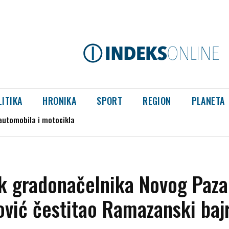
LITIKA
HRONIKA
SPORT
REGION
PLANETA
omobila i motocikla
iše nisu dostupne
k gradonačelnika Novog Paza
vić čestitao Ramazanski ba