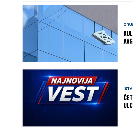
DRU
KUL
AVG
IST
ČET
ULC