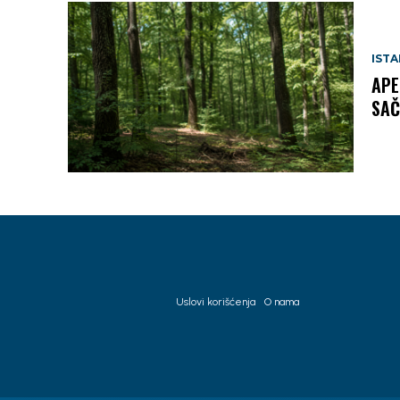
IST
APE
SAČ
Uslovi korišćenja
O nama