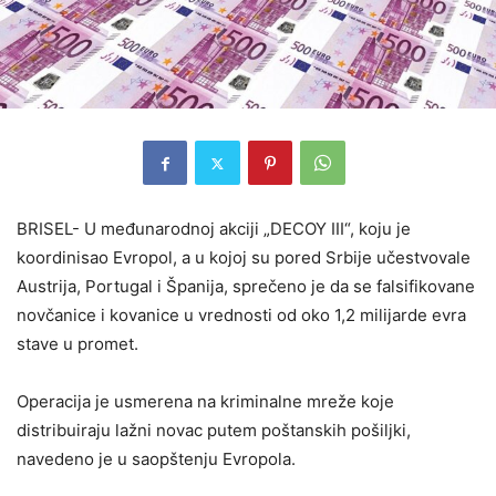
BRISEL- U međunarodnoj akciji „DECOY III“, koju je
koordinisao Evropol, a u kojoj su pored Srbije učestvovale
Austrija, Portugal i Španija, sprečeno je da se falsifikovane
novčanice i kovanice u vrednosti od oko 1,2 milijarde evra
stave u promet.
Operacija je usmerena na kriminalne mreže koje
distribuiraju lažni novac putem poštanskih pošiljki,
navedeno je u saopštenju Evropola.