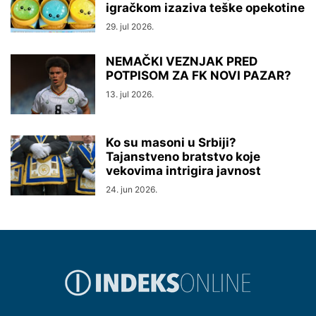
igračkom izaziva teške opekotine
29. jul 2026.
NEMAČKI VEZNJAK PRED
POTPISOM ZA FK NOVI PAZAR?
13. jul 2026.
Ko su masoni u Srbiji?
Tajanstveno bratstvo koje
vekovima intrigira javnost
24. jun 2026.