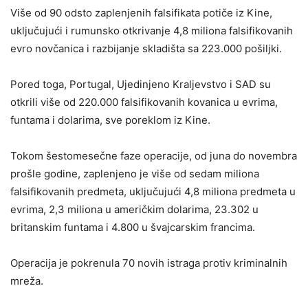
Više od 90 odsto zaplenjenih falsifikata potiče iz Kine,
uključujući i rumunsko otkrivanje 4,8 miliona falsifikovanih
evro novčanica i razbijanje skladišta sa 223.000 pošiljki.
Pored toga, Portugal, Ujedinjeno Kraljevstvo i SAD su
otkrili više od 220.000 falsifikovanih kovanica u evrima,
funtama i dolarima, sve poreklom iz Kine.
Tokom šestomesečne faze operacije, od juna do novembra
prošle godine, zaplenjeno je više od sedam miliona
falsifikovanih predmeta, uključujući 4,8 miliona predmeta u
evrima, 2,3 miliona u američkim dolarima, 23.302 u
britanskim funtama i 4.800 u švajcarskim francima.
Operacija je pokrenula 70 novih istraga protiv kriminalnih
mreža.