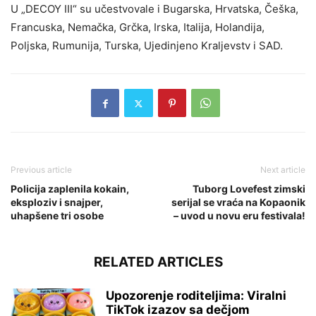
U „DECOY III“ su učestvovale i Bugarska, Hrvatska, Češka,
Francuska, Nemačka, Grčka, Irska, Italija, Holandija,
Poljska, Rumunija, Turska, Ujedinjeno Kraljevstv i SAD.
Previous article
Next article
Policija zaplenila kokain,
Tuborg Lovefest zimski
eksploziv i snajper,
serijal se vraća na Kopaonik
uhapšene tri osobe
– uvod u novu eru festivala!
RELATED ARTICLES
Upozorenje roditeljima: Viralni
TikTok izazov sa dečjom