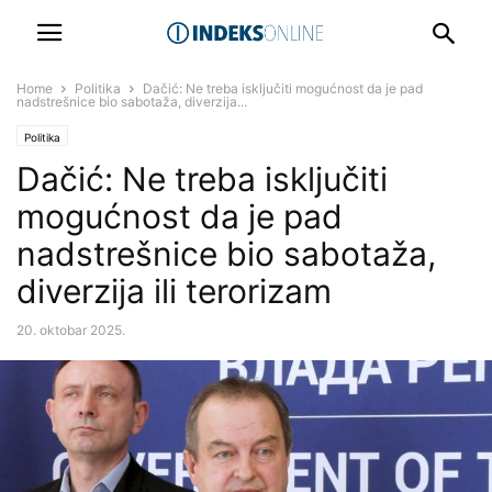
Home
Politika
Dačić: Ne treba isključiti mogućnost da je pad
nadstrešnice bio sabotaža, diverzija...
Politika
Dačić: Ne treba isključiti
mogućnost da je pad
nadstrešnice bio sabotaža,
diverzija ili terorizam
20. oktobar 2025.