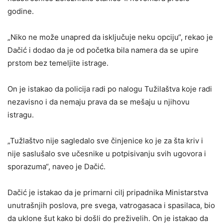
godine.
„Niko ne može unapred da isključuje neku opciju“, rekao je
Dačić i dodao da je od početka bila namera da se upire
prstom bez temeljite istrage.
On je istakao da policija radi po nalogu Tužilaštva koje radi
nezavisno i da nemaju prava da se mešaju u njihovu
istragu.
„Tužlaštvo nije sagledalo sve činjenice ko je za šta kriv i
nije saslušalo sve učesnike u potpisivanju svih ugovora i
sporazuma“, naveo je Dačić.
Dačić je istakao da je primarni cilj pripadnika Ministarstva
unutrašnjih poslova, pre svega, vatrogasaca i spasilaca, bio
da uklone šut kako bi došli do preživelih. On je istakao da