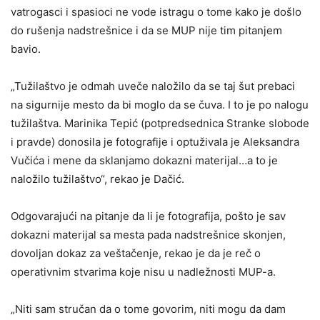
vatrogasci i spasioci ne vode istragu o tome kako je došlo
do rušenja nadstrešnice i da se MUP nije tim pitanjem
bavio.
„Tužilaštvo je odmah uveče naložilo da se taj šut prebaci
na sigurnije mesto da bi moglo da se čuva. I to je po nalogu
tužilaštva. Marinika Tepić (potpredsednica Stranke slobode
i pravde) donosila je fotografije i optuživala je Aleksandra
Vučića i mene da sklanjamo dokazni materijal…a to je
naložilo tužilaštvo“, rekao je Dačić.
Odgovarajući na pitanje da li je fotografija, pošto je sav
dokazni materijal sa mesta pada nadstrešnice skonjen,
dovoljan dokaz za veštačenje, rekao je da je reč o
operativnim stvarima koje nisu u nadležnosti MUP-a.
„Niti sam stručan da o tome govorim, niti mogu da dam