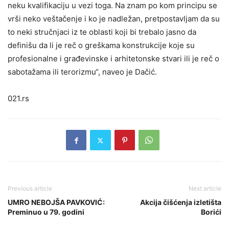
neku kvalifikaciju u vezi toga. Na znam po kom principu se
vrši neko veštačenje i ko je nadležan, pretpostavljam da su
to neki stručnjaci iz te oblasti koji bi trebalo jasno da
definišu da li je reč o greškama konstrukcije koje su
profesionalne i građevinske i arhitetonske stvari ili je reč o
sabotažama ili terorizmu“, naveo je Dačić.
021.rs
Previous article
Next article
UMRO NEBOJŠA PAVKOVIĆ:
Akcija čišćenja izletišta
Preminuo u 79. godini
Borići