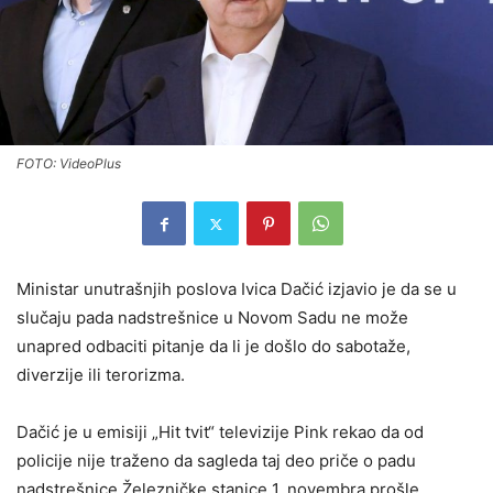
FOTO: VideoPlus
Ministar unutrašnjih poslova Ivica Dačić izjavio je da se u
slučaju pada nadstrešnice u Novom Sadu ne može
unapred odbaciti pitanje da li je došlo do sabotaže,
diverzije ili terorizma.
Dačić je u emisiji „Hit tvit“ televizije Pink rekao da od
policije nije traženo da sagleda taj deo priče o padu
nadstrešnice Železničke stanice 1. novembra prošle