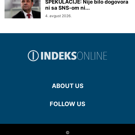
SPEKULACIJE: Nije bilo dogovora
ni sa SNS-om ni...
4. avgust 2026.
ABOUT US
FOLLOW US
©