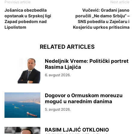
Previous article
Next article
Jošanica obezbedila
Vučević: Građani jasno
opstanak u Srpskoj ligi
poručili „Ne damo Srbiju“ –
Zapad pobedom nad
SNS pobedila u Zaječaru i
Lipolistom
Kosjeriću uprkos pritiscima
RELATED ARTICLES
Nedeljnik Vreme: Politički portret
Rasima Ljajića
6. avgust 2026.
Dogovor o Ormuskom moreuzu
moguć u narednim danima
5. avgust 2026.
RASIM LJAJIĆ OTKLONIO