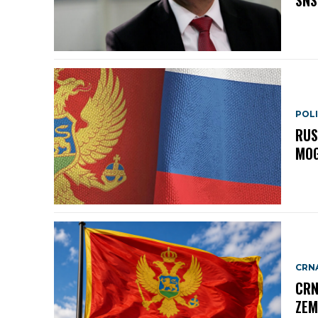
POLI
RUS
MOG
CRN
CRN
ZEM