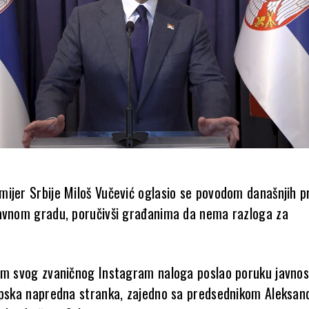
ijer Srbije Miloš Vučević oglasio se povodom današnjih p
avnom gradu, poručivši građanima da nema razloga za
em svog zvaničnog Instagram naloga poslao poruku javnost
rpska napredna stranka, zajedno sa predsednikom Aleksa