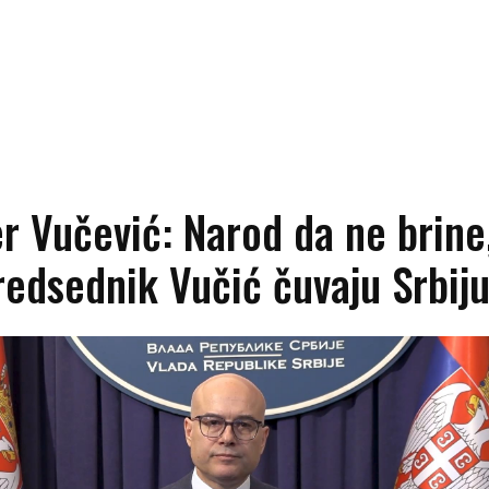
r Vučević: Narod da ne brine
redsednik Vučić čuvaju Srbij