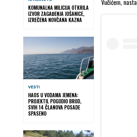
Vučićem, nastav
KOMUNALNA MILICIJA OTKRILA
IZVOR ZAGAĐENJA JOŠANICE,
IZREČENA NOVČANA KAZNA
VESTI
HAOS U VODAMA JEMENA:
PROJEKTIL POGODIO BROD,
SVIH 14 ČLANOVA POSADE
SPASENO