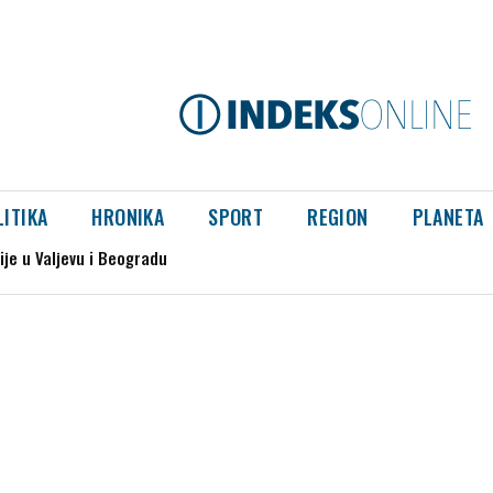
LITIKA
HRONIKA
SPORT
REGION
PLANETA
 u Valjevu i Beogradu
a genocida u Srebrenici“