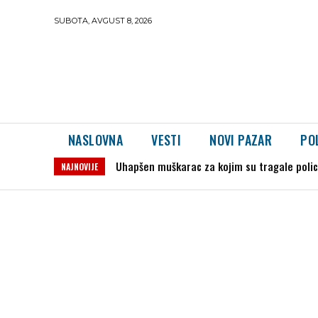
SUBOTA, AVGUST 8, 2026
NASLOVNA
VESTI
NOVI PAZAR
PO
Uhapšen muškarac za kojim su tragale policije
Severina iz Jajca: „Nema dalje bez priznanj
NAJNOVIJE