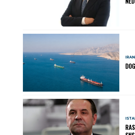
NED
IRAN
DOG
IST
RAS
SNS