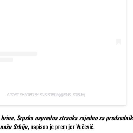
A POST SHARED BY SNS SRBIJA (@SNS_SRBIJA)
 brine, Srpska napredna stranka zajedno sa predsedni
našu Srbiju
,
napisao je premijer Vučević.