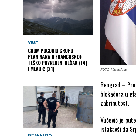
VESTI
GROM POGODIO GRUPU
PLANINARA U FRANCUSKOJ:
TEŠKO POVREĐENI DEČAK (14)
I MLADIĆ (21)
FOTO: VideoPlus
Beograd – Prem
blokadera u gl
zabrinutost.
Vučević je put
istakavši da S
ISTAKNUTO