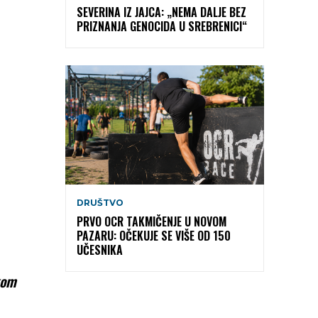
SEVERINA IZ JAJCA: „NEMA DALJE BEZ
PRIZNANJA GENOCIDA U SREBRENICI“
DRUŠTVO
PRVO OCR TAKMIČENJE U NOVOM
PAZARU: OČEKUJE SE VIŠE OD 150
UČESNIKA
kom