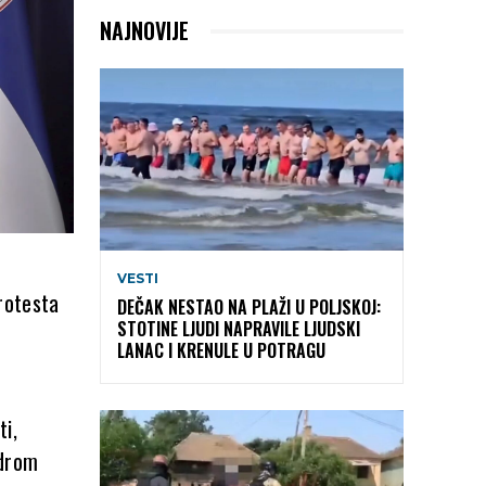
NAJNOVIJE
VESTI
rotesta
DEČAK NESTAO NA PLAŽI U POLJSKOJ:
STOTINE LJUDI NAPRAVILE LJUDSKI
LANAC I KRENULE U POTRAGU
i,
ndrom