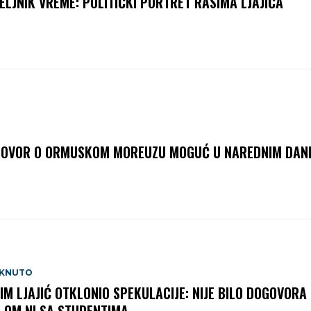
ELJNIK VREME: POLITIČKI PORTRET RASIMA LJAJIĆA
OVOR O ORMUSKOM MOREUZU MOGUĆ U NAREDNIM DAN
AKNUTO
IM LJAJIĆ OTKLONIO SPEKULACIJE: NIJE BILO DOGOVORA 
-OM NI SA STUDENTIMA