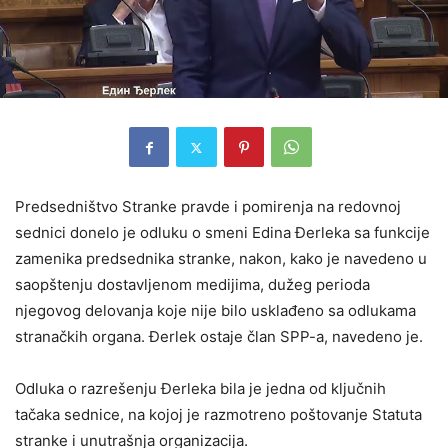
Predsedništvo Stranke pravde i pomirenja na redovnoj
sednici donelo je odluku o smeni Edina Đerleka sa funkcije
zamenika predsednika stranke, nakon, kako je navedeno u
saopštenju dostavljenom medijima, dužeg perioda
njegovog delovanja koje nije bilo usklađeno sa odlukama
stranačkih organa. Đerlek ostaje član SPP-a, navedeno je.
Odluka o razrešenju Đerleka bila je jedna od ključnih
tačaka sednice, na kojoj je razmotreno poštovanje Statuta
stranke i unutrašnja organizacija.