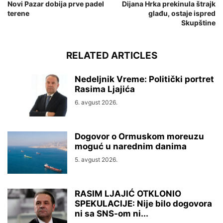
Novi Pazar dobija prve padel
Dijana Hrka prekinula štrajk
terene
glađu, ostaje ispred
Skupštine
RELATED ARTICLES
Nedeljnik Vreme: Politički portret
Rasima Ljajića
6. avgust 2026.
Dogovor o Ormuskom moreuzu
moguć u narednim danima
5. avgust 2026.
RASIM LJAJIĆ OTKLONIO
SPEKULACIJE: Nije bilo dogovora
ni sa SNS-om ni...