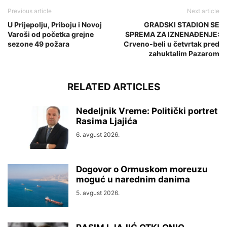
Previous article
Next article
U Prijepolju, Priboju i Novoj
GRADSKI STADION SE
Varoši od početka grejne
SPREMA ZA IZNENAĐENJE:
sezone 49 požara
Crveno-beli u četvrtak pred
zahuktalim Pazarom
RELATED ARTICLES
Nedeljnik Vreme: Politički portret
Rasima Ljajića
6. avgust 2026.
Dogovor o Ormuskom moreuzu
moguć u narednim danima
5. avgust 2026.