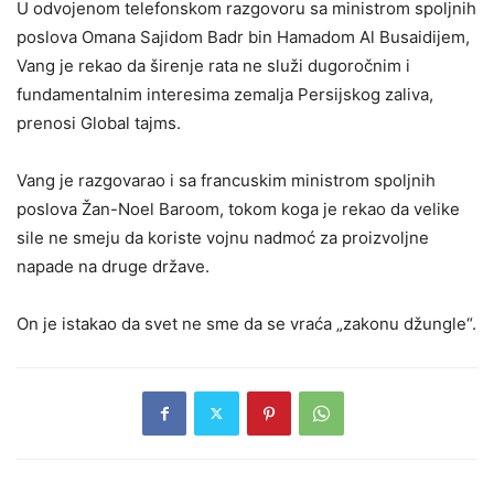
U odvojenom telefonskom razgovoru sa ministrom spoljnih
poslova Omana Sajidom Badr bin Hamadom Al Busaidijem,
Vang je rekao da širenje rata ne služi dugoročnim i
fundamentalnim interesima zemalja Persijskog zaliva,
prenosi Global tajms.
Vang je razgovarao i sa francuskim ministrom spoljnih
poslova Žan-Noel Baroom, tokom koga je rekao da velike
sile ne smeju da koriste vojnu nadmoć za proizvoljne
napade na druge države.
On je istakao da svet ne sme da se vraća „zakonu džungle“.