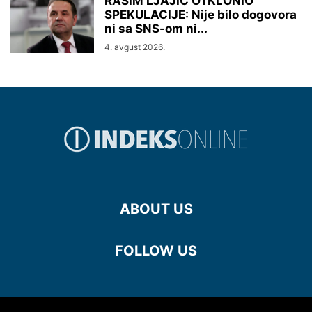
RASIM LJAJIĆ OTKLONIO
SPEKULACIJE: Nije bilo dogovora
ni sa SNS-om ni...
4. avgust 2026.
ABOUT US
FOLLOW US