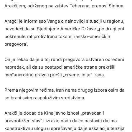
Arakčijem, održanog na zahtev Teherana, prenosi Sinhua.
Aragči je informisao Vanga o najnovijoj situaciji u regionu,
navodeći da su Sjedinjene Američke Države „po drugi put
pokrenule rat protiv Irana tokom iransko-američkih
pregovora“.
On je rekao da je u toj rundi pregovora ostvaren određeni
napredak, ali da su postupci američke strane prekršili
međunarodno pravo i prešli „crvene linije“ Irana.
Prema njegovim rečima, Iran nema drugog izbora osim da
se brani svim raspoloživim sredstvima.
Arakči je dodao da Kina javno iznosi „pravedan i
uravnotežen stav“ i izrazio nadu da će nastaviti da ima
konstruktivnu ulogu u sprečavanju dalje eskalacije tenzija