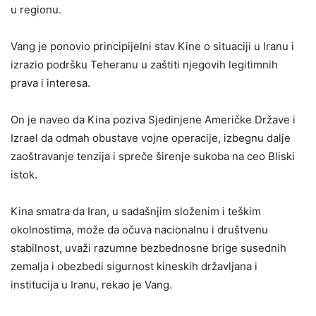
u regionu.
Vang je ponovio principijelni stav Kine o situaciji u Iranu i
izrazio podršku Teheranu u zaštiti njegovih legitimnih
prava i interesa.
On je naveo da Kina poziva Sjedinjene Američke Države i
Izrael da odmah obustave vojne operacije, izbegnu dalje
zaoštravanje tenzija i spreče širenje sukoba na ceo Bliski
istok.
Kina smatra da Iran, u sadašnjim složenim i teškim
okolnostima, može da očuva nacionalnu i društvenu
stabilnost, uvaži razumne bezbednosne brige susednih
zemalja i obezbedi sigurnost kineskih državljana i
institucija u Iranu, rekao je Vang.