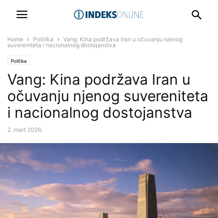
Home
Politika
Vang: Kina podržava Iran u očuvanju njenog
suvereniteta i nacionalnog dostojanstva
Politika
Vang: Kina podržava Iran u
očuvanju njenog suvereniteta
i nacionalnog dostojanstva
2. mart 2026.