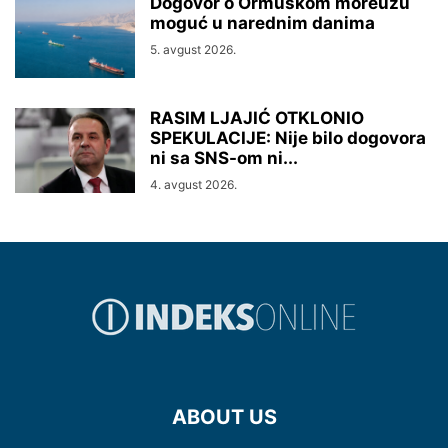
Dogovor o Ormuskom moreuzu
moguć u narednim danima
5. avgust 2026.
RASIM LJAJIĆ OTKLONIO
SPEKULACIJE: Nije bilo dogovora
ni sa SNS-om ni...
4. avgust 2026.
ABOUT US