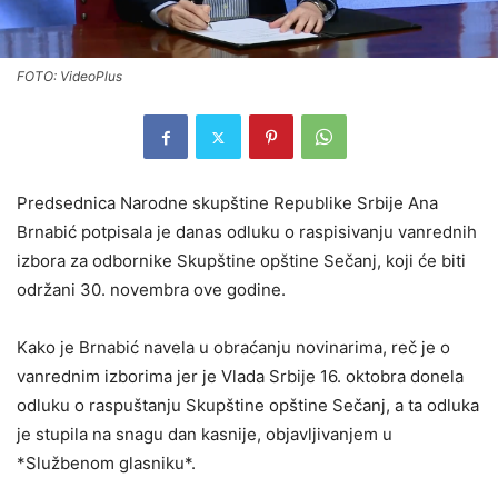
FOTO: VideoPlus
Predsednica Narodne skupštine Republike Srbije Ana
Brnabić potpisala je danas odluku o raspisivanju vanrednih
izbora za odbornike Skupštine opštine Sečanj, koji će biti
održani 30. novembra ove godine.
Kako je Brnabić navela u obraćanju novinarima, reč je o
vanrednim izborima jer je Vlada Srbije 16. oktobra donela
odluku o raspuštanju Skupštine opštine Sečanj, a ta odluka
je stupila na snagu dan kasnije, objavljivanjem u
*Službenom glasniku*.