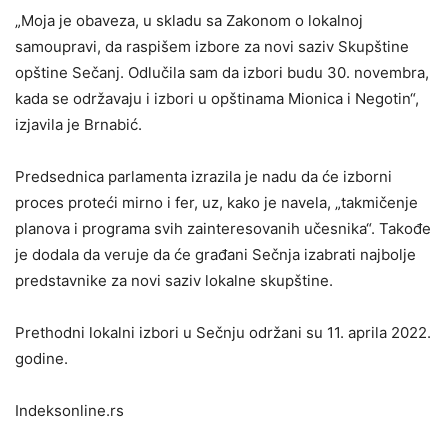
„Moja je obaveza, u skladu sa Zakonom o lokalnoj
samoupravi, da raspišem izbore za novi saziv Skupštine
opštine Sečanj. Odlučila sam da izbori budu 30. novembra,
kada se održavaju i izbori u opštinama Mionica i Negotin“,
izjavila je Brnabić.
Predsednica parlamenta izrazila je nadu da će izborni
proces proteći mirno i fer, uz, kako je navela, „takmičenje
planova i programa svih zainteresovanih učesnika“. Takođe
je dodala da veruje da će građani Sečnja izabrati najbolje
predstavnike za novi saziv lokalne skupštine.
Prethodni lokalni izbori u Sečnju održani su 11. aprila 2022.
godine.
Indeksonline.rs