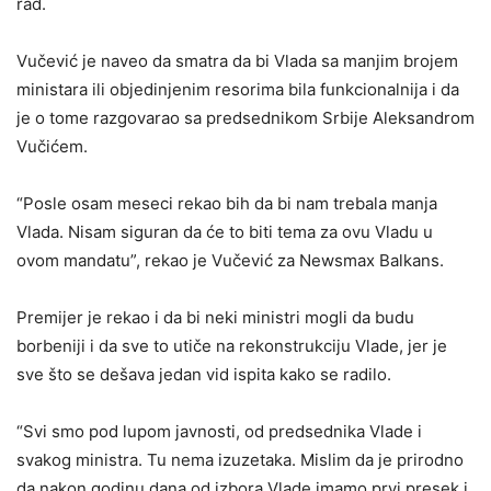
rad.
Vučević je naveo da smatra da bi Vlada sa manjim brojem
ministara ili objedinjenim resorima bila funkcionalnija i da
je o tome razgovarao sa predsednikom Srbije Aleksandrom
Vučićem.
“Posle osam meseci rekao bih da bi nam trebala manja
Vlada. Nisam siguran da će to biti tema za ovu Vladu u
ovom mandatu”, rekao je Vučević za Newsmax Balkans.
Premijer je rekao i da bi neki ministri mogli da budu
borbeniji i da sve to utiče na rekonstrukciju Vlade, jer je
sve što se dešava jedan vid ispita kako se radilo.
“Svi smo pod lupom javnosti, od predsednika Vlade i
svakog ministra. Tu nema izuzetaka. Mislim da je prirodno
da nakon godinu dana od izbora Vlade imamo prvi presek i