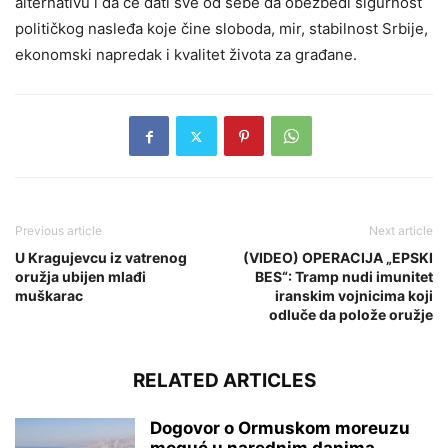
alternativu i da će dati sve od sebe da obezbedi sigurnost
političkog nasleđa koje čine sloboda, mir, stabilnost Srbije,
ekonomski napredak i kvalitet života za građane.
Previous article
Next article
U Kragujevcu iz vatrenog
(VIDEO) OPERACIJA „EPSKI
oružja ubijen mlađi
BES“: Tramp nudi imunitet
muškarac
iranskim vojnicima koji
odluče da polože oružje
RELATED ARTICLES
Dogovor o Ormuskom moreuzu