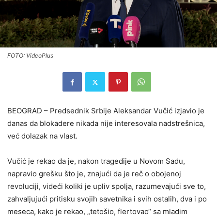
FOTO: VideoPlus
BEOGRAD – Predsednik Srbije Aleksandar Vučić izjavio je
danas da blokadere nikada nije interesovala nadstrešnica,
već dolazak na vlast.
Vučić je rekao da je, nakon tragedije u Novom Sadu,
napravio grešku što je, znajući da je reč o obojenoj
revoluciji, videći koliki je upliv spolja, razumevajući sve to,
zahvaljujući pritisku svojih savetnika i svih ostalih, dva i po
meseca, kako je rekao, „tetošio, flertovao“ sa mladim