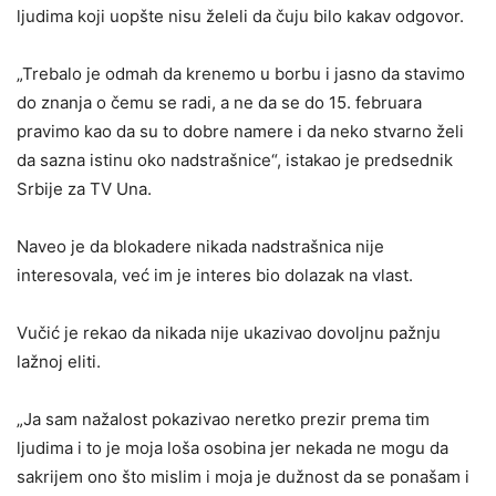
ljudima koji uopšte nisu želeli da čuju bilo kakav odgovor.
„Trebalo je odmah da krenemo u borbu i jasno da stavimo
do znanja o čemu se radi, a ne da se do 15. februara
pravimo kao da su to dobre namere i da neko stvarno želi
da sazna istinu oko nadstrašnice“, istakao je predsednik
Srbije za TV Una.
Naveo je da blokadere nikada nadstrašnica nije
interesovala, već im je interes bio dolazak na vlast.
Vučić je rekao da nikada nije ukazivao dovoljnu pažnju
lažnoj eliti.
„Ja sam nažalost pokazivao neretko prezir prema tim
ljudima i to je moja loša osobina jer nekada ne mogu da
sakrijem ono što mislim i moja je dužnost da se ponašam i