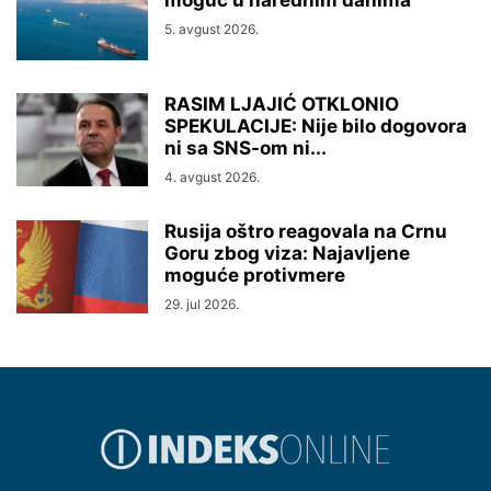
moguć u narednim danima
5. avgust 2026.
RASIM LJAJIĆ OTKLONIO
SPEKULACIJE: Nije bilo dogovora
ni sa SNS-om ni...
4. avgust 2026.
Rusija oštro reagovala na Crnu
Goru zbog viza: Najavljene
moguće protivmere
29. jul 2026.