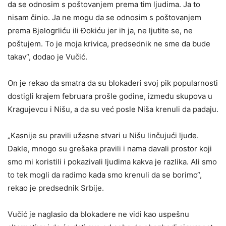
da se odnosim s poštovanjem prema tim ljudima. Ja to
nisam činio. Ja ne mogu da se odnosim s poštovanjem
prema Bjelogrliću ili Đokiću jer ih ja, ne ljutite se, ne
poštujem. To je moja krivica, predsednik ne sme da bude
takav“, dodao je Vučić.
On je rekao da smatra da su blokaderi svoj pik popularnosti
dostigli krajem februara prošle godine, između skupova u
Kragujevcu i Nišu, a da su već posle Niša krenuli da padaju.
„Kasnije su pravili užasne stvari u Nišu linčujući ljude.
Dakle, mnogo su grešaka pravili i nama davali prostor koji
smo mi koristili i pokazivali ljudima kakva je razlika. Ali smo
to tek mogli da radimo kada smo krenuli da se borimo“,
rekao je predsednik Srbije.
Vučić je naglasio da blokadere ne vidi kao uspešnu