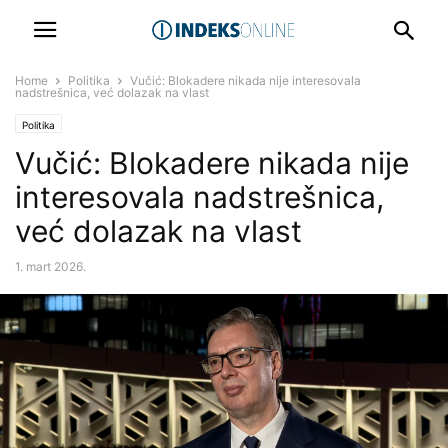
Home
Politika
Vučić: Blokadere nikada nije interesovala
nadstrešnica, već dolazak na vlast
Politika
Vučić: Blokadere nikada nije
interesovala nadstrešnica,
već dolazak na vlast
1. mart 2026.