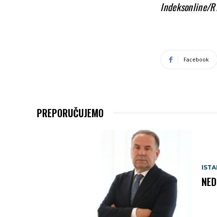
Indeksonline/
Facebook
PREPORUČUJEMO
IST
NED