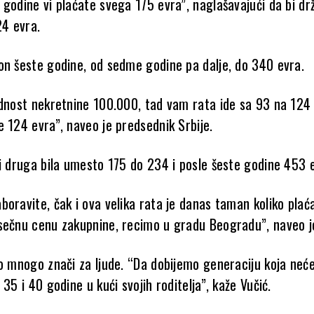
 godine vi plaćate svega 175 evra”, naglašavajući da bi dr
24 evra.
on šeste godine, od sedme godine pa dalje, do 340 evra.
ednost nekretnine 100.000, tad vam rata ide sa 93 na 124 
e 124 evra”, naveo je predsednik Srbije.
bi druga bila umesto 175 do 234 i posle šeste godine 453 
boravite, čak i ova velika rata je danas taman koliko plać
sečnu cenu zakupnine, recimo u gradu Beogradu”, naveo je
to mnogo znači za ljude. “Da dobijemo generaciju koja neć
 35 i 40 godine u kući svojih roditelja”, kaže Vučić.