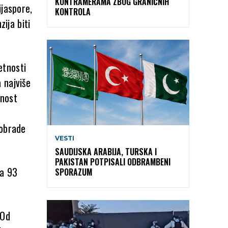
KONTRAMERAMA ZBOG GRANIČNIH
ijaspore,
KONTROLA
zija biti
etnosti
 najviše
ćnost
 obrade
VESTI
SAUDIJSKA ARABIJA, TURSKA I
PAKISTAN POTPISALI ODBRAMBENI
na 93
SPORAZUM
 Od