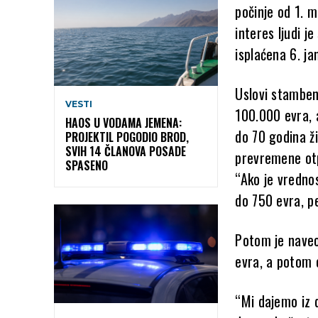
počinje od 1. m
interes ljudi j
isplaćena 6. j
Uslovi stamben
VESTI
100.000 evra, 
HAOS U VODAMA JEMENA:
do 70 godina ž
PROJEKTIL POGODIO BROD,
SVIH 14 ČLANOVA POSADE
prevremene ot
SPASENO
“Ako je vredno
do 750 evra, pe
Potom je naveo
evra, a potom o
“Mi dajemo iz 