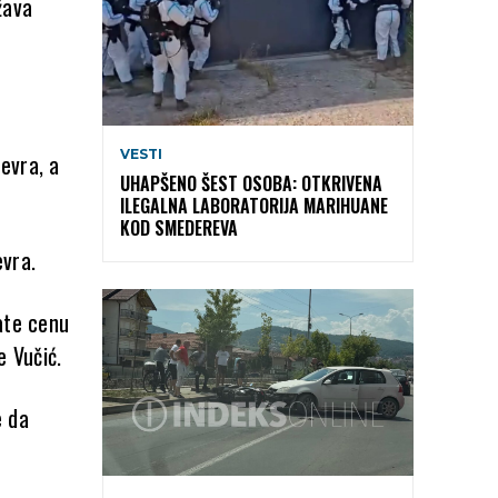
žava
VESTI
evra, a
UHAPŠENO ŠEST OSOBA: OTKRIVENA
ILEGALNA LABORATORIJA MARIHUANE
KOD SMEDEREVA
evra.
ate cenu
 Vučić.
e da