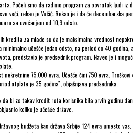
arta. Počeli smo da radimo program za povratak ljudi iz d
e sve veći, rekao je Vučić. Rekao je i da će decembarska pen
anuara sa uvećanjem od 10,9 odsto.
ih kredita za mlade su da je maksimalna vrednost nepokr
a minimalno učešće jedan odsto, na period do 40 godina, a
ivota, predstavio je predsednik program. Naveo je i mogu
plate.
st nekretnine 75.000 evra. Učešće čini 750 evra. Troškovi
riod otplate je 35 godina”, objašnjava predsednika.
 da bi za takav kredit rata korisnika bila prvih godinu da
bjasnio koliko je učešće države.
državnog budžeta kao država Srbije 124 evra umesto vas.