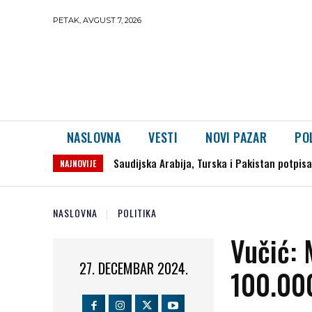
PETAK, AVGUST 7, 2026
NASLOVNA
VESTI
NOVI PAZAR
PO
Uhapšeno šest osoba: Otkrivena ilegalna l
NAJNOVIJE
NASLOVNA
POLITIKA
Vučić: 
27. DECEMBAR 2024.
100.00