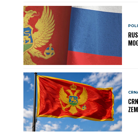
POLI
RUS
MOG
CRN
CRN
ZEM