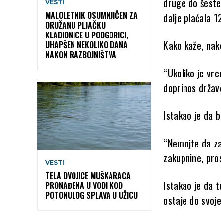
druge do šeste
VESTI
MALOLETNIK OSUMNJIČEN ZA
dalje plaćala 1
ORUŽANU PLJAČKU
KLADIONICE U PODGORICI,
Kako kaže, nak
UHAPŠEN NEKOLIKO DANA
NAKON RAZBOJNIŠTVA
“Ukoliko je vr
doprinos držav
Istakao je da 
“Nemojte da za
zakupnine, pro
VESTI
TELA DVOJICE MUŠKARACA
Istakao je da 
PRONAĐENA U VODI KOD
POTONULOG SPLAVA U UŽICU
ostaje do svoje