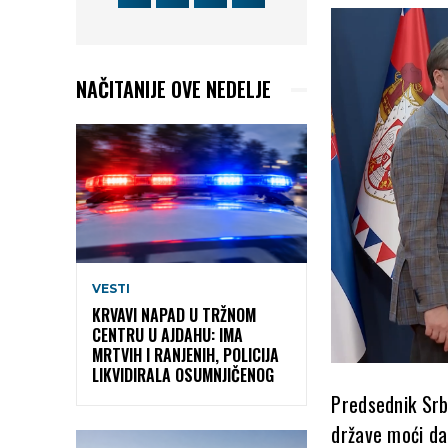
NAČITANIJE OVE NEDELJE
VESTI
KRVAVI NAPAD U TRŽNOM
CENTRU U AJDAHU: IMA
MRTVIH I RANJENIH, POLICIJA
LIKVIDIRALA OSUMNJIČENOG
Predsednik Srb
države moći da