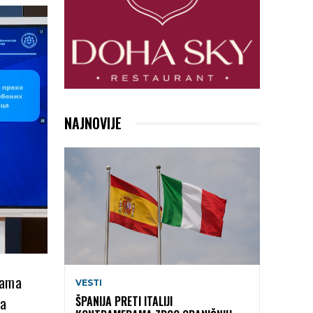
NAJNOVIJE
jama
VESTI
na
ŠPANIJA PRETI ITALIJI