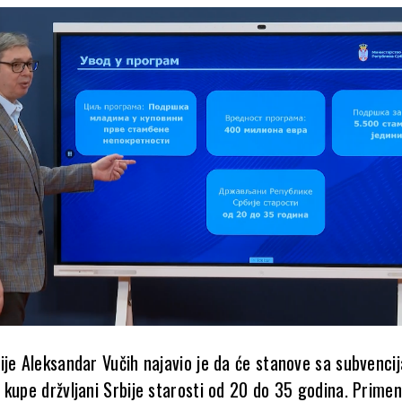
ije Aleksandar Vučih najavio je da će stanove sa subvenci
 kupe držvljani Srbije starosti od 20 do 35 godina. Prime