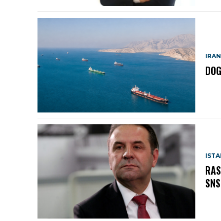
IRAN
DOG
IST
RAS
SNS