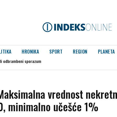
LITIKA
HRONIKA
SPORT
REGION
PLANETA
aboratorija marihuane kod Smedereva
Maksimalna vrednost nekret
0, minimalno učešće 1%