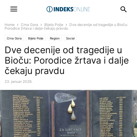
Home
Crna Gora
Bijelo Polje
Dve decenije od tragedije u Bioču:
Porodice žrtava i dalje čekaju pravdu
Crna Gora
Bijelo Polje
Region
Social
Dve decenije od tragedije u
Bioču: Porodice žrtava i dalje
čekaju pravdu
23. januar 2026.