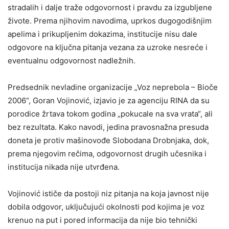
stradalih i dalje traže odgovornost i pravdu za izgubljene
živote. Prema njihovim navodima, uprkos dugogodišnjim
apelima i prikupljenim dokazima, institucije nisu dale
odgovore na ključna pitanja vezana za uzroke nesreće i
eventualnu odgovornost nadležnih.
Predsednik nevladine organizacije „Voz neprebola – Bioče
2006“, Goran Vojinović, izjavio je za agenciju RINA da su
porodice žrtava tokom godina „pokucale na sva vrata“, ali
bez rezultata. Kako navodi, jedina pravosnažna presuda
doneta je protiv mašinovođe Slobodana Drobnjaka, dok,
prema njegovim rečima, odgovornost drugih učesnika i
institucija nikada nije utvrđena.
Vojinović ističe da postoji niz pitanja na koja javnost nije
dobila odgovor, uključujući okolnosti pod kojima je voz
krenuo na put i pored informacija da nije bio tehnički