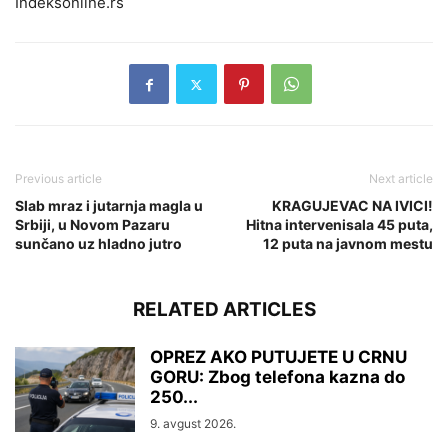
Indeksonline.rs
Previous article
Next article
Slab mraz i jutarnja magla u
KRAGUJEVAC NA IVICI!
Srbiji, u Novom Pazaru
Hitna intervenisala 45 puta,
sunčano uz hladno jutro
12 puta na javnom mestu
RELATED ARTICLES
OPREZ AKO PUTUJETE U CRNU
GORU: Zbog telefona kazna do
250...
9. avgust 2026.