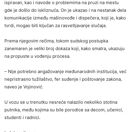
ispravan, kao i navode o problemima na pruzi na mestu
gde je došlo do iskliznuća. On je ukazao i na nestanak dela
komunikacije između mašinovođe i dispečera, koji je, kako
tvrdi, mogao biti ključan za rasvetljavanje slučaja.
Prema njegovim rečima, tokom sudskog postupka
zanemaren je veliki broj dokaza koji, kako smatra, ukazuju
na propuste u vođenju procesa.
– Nije potrebno angažovanje međunarodnih institucija, već
nepristrasno tužilaštvo, fer suđenje i poštovanje zakona,
naveo je Vojinović.
U vozu se u trenutku nesreće nalazilo nekoliko stotina
putnika, među kojima su bile porodice sa decom, učenici,
studenti i radnici.