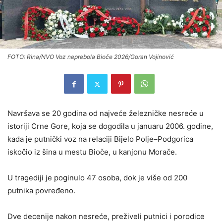
FOTO: Rina/NVO Voz neprebola Bioče 2026/Goran Vojinović
Navršava se 20 godina od najveće železničke nesreće u
istoriji Crne Gore, koja se dogodila u januaru 2006. godine,
kada je putnički voz na relaciji Bijelo Polje–Podgorica
iskočio iz šina u mestu Bioče, u kanjonu Morače.
U tragediji je poginulo 47 osoba, dok je više od 200
putnika povređeno.
Dve decenije nakon nesreće, preživeli putnici i porodice