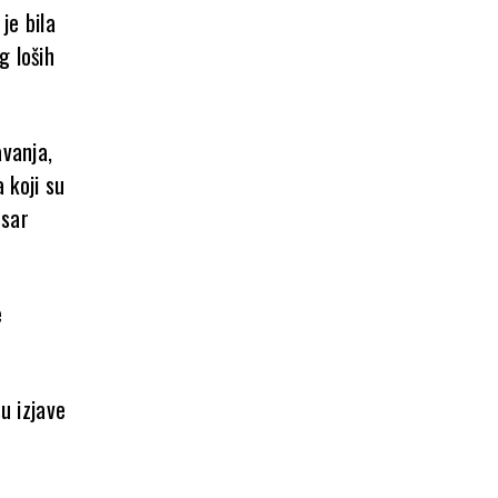
je bila
g loših
avanja,
 koji su
msar
e
u izjave