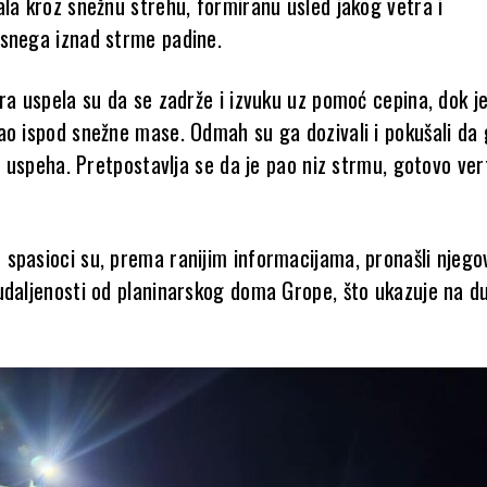
ala kroz snežnu strehu, formiranu usled jakog vetra i
snega iznad strme padine.
ra uspela su da se zadrže i izvuku uz pomoć cepina, dok j
ao ispod snežne mase. Odmah su ga dozivali i pokušali da
ez uspeha. Pretpostavlja se da je pao niz strmu, gotovo ver
spasioci su, prema ranijim informacijama, pronašli njego
udaljenosti od planinarskog doma Grope, što ukazuje na du