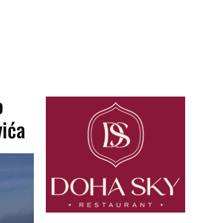
o
vića