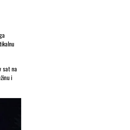
e
 ga
tikalnu
v sat na
žinu i