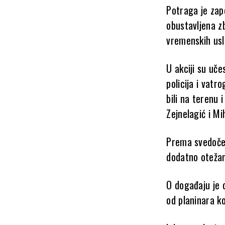
Potraga je zap
obustavljena zb
vremenskih usl
U akciji su uče
policija i vatr
bili na terenu i
Zejnelagić i Mi
Prema svedočenj
dodatno otežano
O događaju je o
od planinara ko