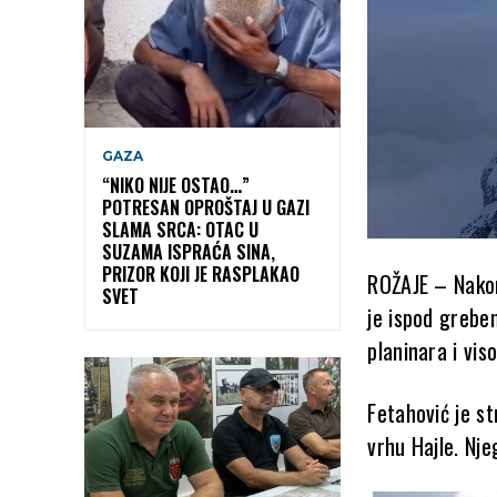
GAZA
“NIKO NIJE OSTAO…”
POTRESAN OPROŠTAJ U GAZI
SLAMA SRCA: OTAC U
SUZAMA ISPRAĆA SINA,
PRIZOR KOJI JE RASPLAKAO
ROŽAJE – Nakon
SVET
je ispod grebe
planinara i vis
Fetahović je s
vrhu Hajle. Nj