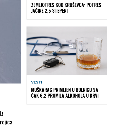
ZEMLJOTRES KOD KRUŠEVCA: POTRES
JAČINE 2,5 STEPENI
VESTI
MUŠKARAC PRIMLJEN U BOLNICU SA
ČAK 6,2 PROMILA ALKOHOLA U KRVI
iz
rojica