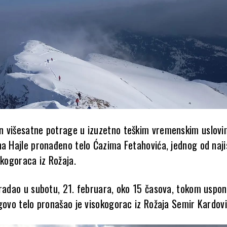
 višesatne potrage u izuzetno teškim vremenskim uslovi
na Hajle pronađeno telo Ćazima Fetahovića, jednog od naji
okogoraca iz Rožaja.
tradao u subotu, 21. februara, oko 15 časova, tokom uspo
egovo telo pronašao je visokogorac iz Rožaja Semir Kardovi