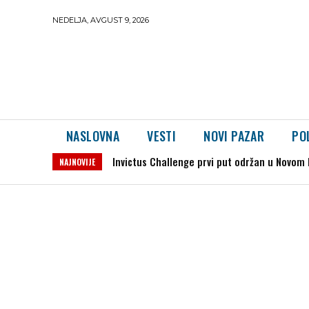
NEDELJA, AVGUST 9, 2026
NASLOVNA
VESTI
NOVI PAZAR
PO
Zemljotres kod Kruševca: Potres jačine 2,5 
NAJNOVIJE