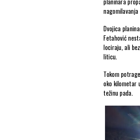
planinara prop
nagomilavanja 
Dvojica planina
Fetahović nest
lociraju, ali b
liticu.
Tokom potrage 
oko kilometar 
težinu pada.