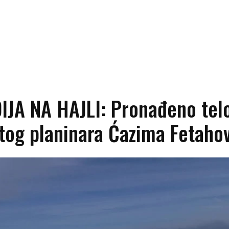
IJA NA HAJLI: Pronađeno tel
tog planinara Ćazima Fetaho