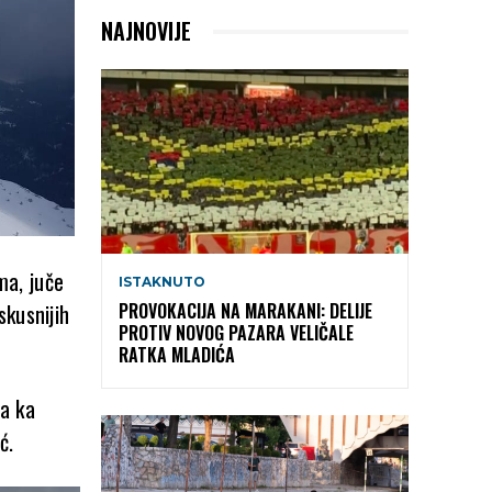
NAJNOVIJE
ma, juče
ISTAKNUTO
skusnijih
PROVOKACIJA NA MARAKANI: DELIJE
PROTIV NOVOG PAZARA VELIČALE
RATKA MLADIĆA
na ka
ć.