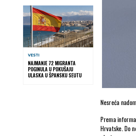
VESTI
NAJMANJE 72 MIGRANTA
POGINULA U POKUŠAJU
ULASKA U ŠPANSKU SEUTU
Nesreća nadom
Prema informac
Hrvatske. Do n