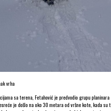
ak vrha
ijama sa terena, Fetahović je predvodio grupu planinara 
esreće je došlo na oko 30 metara od vršne kote, kada su t