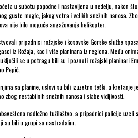
očeta u subotu popodne i nastavljena u nedelju, nakon što 
og guste magle, jakog vetra i velikih snežnih nanosa. Zbo
ova nije bilo moguće angažovanje helikopter.
stvovali pripadnici rožajske i kosovske Gorske službe spas
ogasci iz Rožaja, kao i više planinara iz regiona. Među onima
 uključili se u potragu bili su i poznati rožajski planinari E
ho Pepić.
ima sa planine, uslovi su bili izuzetno teški, a kretanje j
 zbog nestabilnih snežnih nanosa i slabe vidljivosti.
bavešteno nadležno tužilaštvo, a pripadnici policije uzeli s
ji su bili u grupi sa nastradalim.