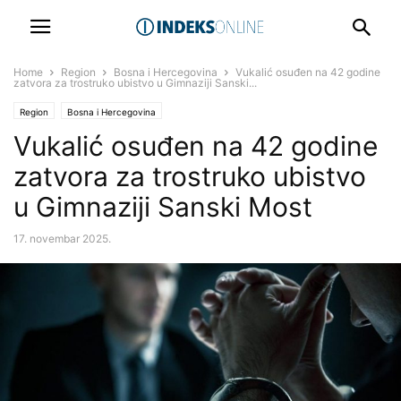
Home
Region
Bosna i Hercegovina
Vukalić osuđen na 42 godine
zatvora za trostruko ubistvo u Gimnaziji Sanski...
Region
Bosna i Hercegovina
Vukalić osuđen na 42 godine
zatvora za trostruko ubistvo
u Gimnaziji Sanski Most
17. novembar 2025.