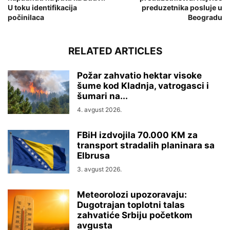
U toku identifikacija
preduzetnika posluje u
počinilaca
Beogradu
RELATED ARTICLES
Požar zahvatio hektar visoke
šume kod Kladnja, vatrogasci i
šumari na...
4. avgust 2026.
FBiH izdvojila 70.000 KM za
transport stradalih planinara sa
Elbrusa
3. avgust 2026.
Meteorolozi upozoravaju:
Dugotrajan toplotni talas
zahvatiće Srbiju početkom
avgusta