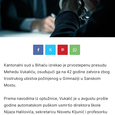
Kantonalni sud u Bihaću izrekao je prvostepenu presudu
Mehedu Vukaliću, osuđujući ga na 42 godine zatvora zbog
trostrukog ubistva počinjenog u Gimnaziji u Sanskom
Mostu.
Prema navodima iz optužnice, Vukalić je u avgustu prošle
godine automatskom puškom usmrtio direktora škole
Nijaza Halilovića, sekretaricu Nisvetu Kljunić i profesorku