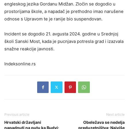
engleskog jezika Gordanu Midžan. Zločin se dogodio u
prostorijama škole, a napadač je prethodno imao narušene
odnose s Upravom te je ranije bio suspendovan.
Incident se dogodio 21. avgusta 2024. godine u Srednjoj
školi Sanski Most, kada je pucnjava potresla grad i izazvala
snažne reakcije javnosti.
Indeksonline.rs
Previous article
Next article
Hrvatski državljani
Obeležava se nedelja
napadnuti na putu ka Budvi:
preduzetništva: Najviše