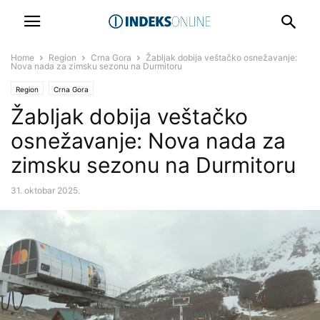
Home
Region
Crna Gora
Žabljak dobija veštačko osnežavanje:
Nova nada za zimsku sezonu na Durmitoru
Region
Crna Gora
Žabljak dobija veštačko
osnežavanje: Nova nada za
zimsku sezonu na Durmitoru
31. oktobar 2025.