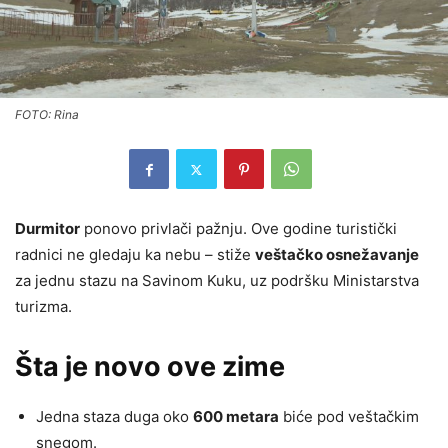
FOTO: Rina
Durmitor
ponovo privlači pažnju. Ove godine turistički
radnici ne gledaju ka nebu – stiže
veštačko osnežavanje
za jednu stazu na Savinom Kuku, uz podršku Ministarstva
turizma.
Šta je novo ove zime
Jedna staza duga oko
600 metara
biće pod veštačkim
snegom.