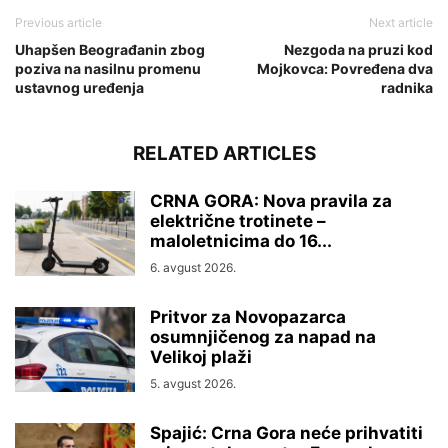
Previous article
Next article
Uhapšen Beograđanin zbog
Nezgoda na pruzi kod
poziva na nasilnu promenu
Mojkovca: Povređena dva
ustavnog uređenja
radnika
RELATED ARTICLES
CRNA GORA: Nova pravila za
električne trotinete –
maloletnicima do 16...
6. avgust 2026.
Pritvor za Novopazarca
osumnjičenog za napad na
Velikoj plaži
5. avgust 2026.
Spajić: Crna Gora neće prihvatiti