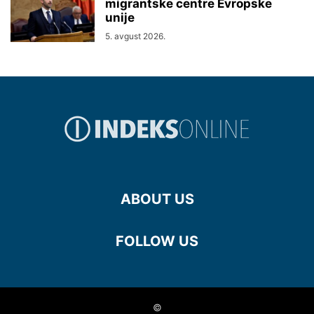
migrantske centre Evropske
unije
5. avgust 2026.
ABOUT US
FOLLOW US
©