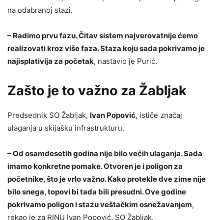
na odabranoj stazi.
– Radimo prvu fazu. Čitav sistem najverovatnije ćemo
realizovati kroz više faza. Staza koju sada pokrivamo je
najisplativija za početak
, nastavio je Purić.
Zašto je to važno za Žabljak
Predsednik SO Žabljak,
Ivan Popović
, ističe značaj
ulaganja u skijašku infrastrukturu.
– Od osamdesetih godina nije bilo većih ulaganja. Sada
imamo konkretne pomake. Otvoren je i poligon za
početnike, što je vrlo važno. Kako protekle dve zime nije
bilo snega, topovi bi tada bili presudni. Ove godine
pokrivamo poligon i stazu veštačkim osnežavanjem
,
rekao je za RINU Ivan Popović, SO Žabljak.