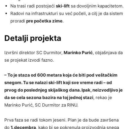
Na trasi radi postojeći
ski-lift
sa dovoljnim kapacitetom.
Radovi na infrastrukturi su već počeli, a cilj je da sistem
proradi
pre početka zime
.
Detalji projekta
Izvršni direktor SC Durmitor,
Marinko Purić
, objašnjava da
se projekat izvodi fazno.
– To je staza od 600 metara koja će biti pod veštačkim
snegom. Tu se nalazi ski-lift koji sve vreme radi – od
prvog do poslednjeg skijaškog dana. Ipak, neizvodljivo je
da se cela sezona bazira na toj jednoj stazi
, rekao je
Marinko Purić, SC Durmitor za RINU.
Prva faza se radi tokom jeseni. Plan je da bude završena
do
1. decembra
, kako bi se pokrenula proizvodnja snega