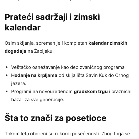
Prateći sadržaji i zimski
kalendar
Osim skijanja, spreman je i kompletan
kalendar zimskih
događaja
na Žabljaku.
Veštačko osnežavanje kao deo zvaničnog programa.
Hodanje na krpljama
od skijališta Savin Kuk do Crnog
jezera.
Programi na novouređenom
gradskom trgu
i praznični
bazar za sve generacije.
Šta to znači za posetioce
Tokom leta oboreni su rekordi posećenosti. Zbog toga se