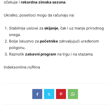
očekuje i
rekordna zimska sezona
.
Ukratko, posetioci mogu da računaju na:
Stabilnije uslove za
skijanje
, čak i uz manje prirodnog
snega.
Bolje iskustvo za
početnike
zahvaljujući uređenom
poligonu.
Raznolik
zabavni program
na trgu i na stazama.
Indeksonline.rs/Rina