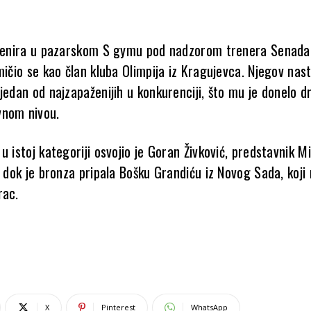
trenira u pazarskom S gymu pod nadzorom trenera Senada
mičio se kao član kluba Olimpija iz Kragujevca. Njegov nas
jedan od najzapaženijih u konkurenciji, što mu je donelo d
vnom nivou.
u istoj kategoriji osvojio je Goran Živković, predstavnik M
, dok je bronza pripala Bošku Grandiću iz Novog Sada, koji
rac.
X
Pinterest
WhatsApp