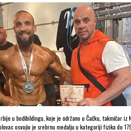
bije u bodibildingu, koje je održano u Čačku, takmičar iz
lovac osvojio je srebrnu medalju u kategoriji fizika do 17