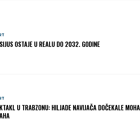
RT
ISIJUS OSTAJE U REALU DO 2032. GODINE
RT
KTAKL U TRABZONU: HILJADE NAVIJAČA DOČEKALE MOH
AHA