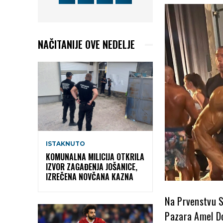
NAČITANIJE OVE NEDELJE
ISTAKNUTO
KOMUNALNA MILICIJA OTKRILA
IZVOR ZAGAĐENJA JOŠANICE,
IZREČENA NOVČANA KAZNA
Na Prvenstvu Sr
Pazara Amel Do