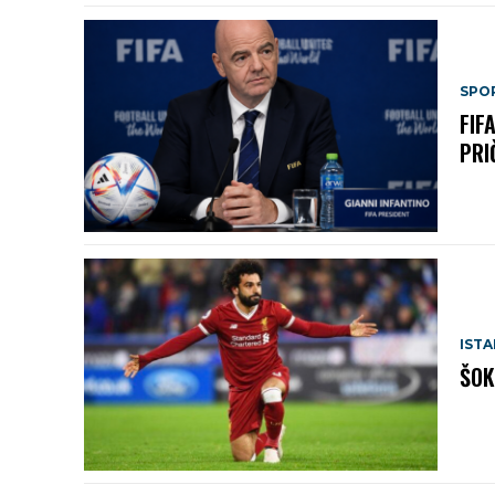
SPO
FIF
PRI
IST
ŠOK