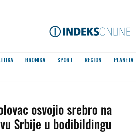
LITIKA
HRONIKA
SPORT
REGION
PLANETA
očekale Mohameda Salaha
lovac osvojio srebro na
vu Srbije u bodibildingu