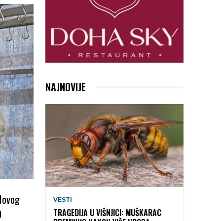
NAJNOVIJE
 Novog
VESTI
9
TRAGEDIJA U VIŠNJICI: MUŠKARAC