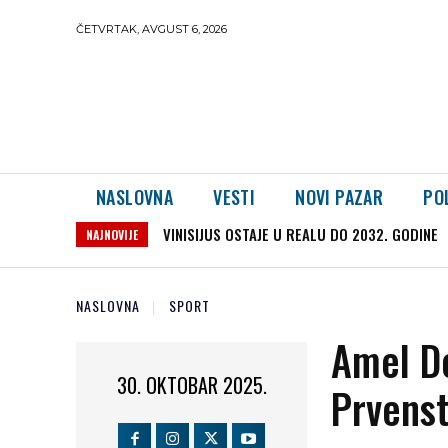
ČETVRTAK, AVGUST 6, 2026
NASLOVNA
VESTI
NOVI PAZAR
PO
VINISIJUS OSTAJE U REALU DO 2032. GODINE
SPEKTAKL U TRABZONU: Hiljade navijača d
NAJNOVIJE
NASLOVNA
SPORT
Amel Do
30. OKTOBAR 2025.
Prvenst