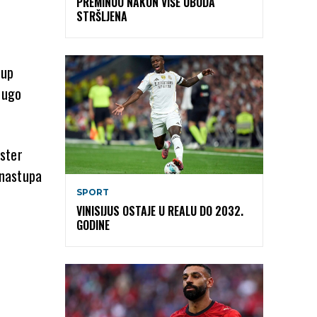
PREMINUO NAKON VIŠE UBODA
STRŠLJENA
tup
rugo
ister
 nastupa
SPORT
VINISIJUS OSTAJE U REALU DO 2032.
GODINE