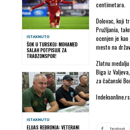
centimetara.
Dolovac, koji 
Pružljania, tak
ocenjen je kao 
ISTAKNUTO
ŠOK U TURSKOJ: MOHAMED
mesto na drža
SALAH POTPISUJE ZA
TRABZONSPOR!
Zlatnu medalju 
Biga iz Valjeva
za čačanski Bo
Indeksonline.rs
ISTAKNUTO
ELIJAS REBRONJA: VETERANI
Facebook