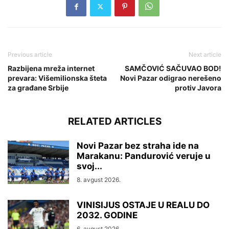
Previous article
Next article
Razbijena mreža internet
SAMČOVIĆ SAČUVAO BOD!
prevara: Višemilionska šteta
Novi Pazar odigrao nerešeno
za građane Srbije
protiv Javora
RELATED ARTICLES
Novi Pazar bez straha ide na
Marakanu: Pandurović veruje u
svoj...
8. avgust 2026.
VINISIJUS OSTAJE U REALU DO
2032. GODINE
6. avgust 2026.