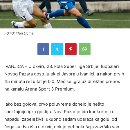
FOTO: Irfan Ličina
IVANJICA – U okviru 28. kola Super lige Srbije, fudbaleri
Novog Pazara gostuju ekipi Javora u Ivanjici, a nakon prvih
45 minuta rezultat je 0:0. Meč se igra uz direktan prenos
na kanalu Arena Sport 3 Premium.
Iako bez golova, prvo poluvreme donelo je nešto
sadržajniju igru gostiju. Novi Pazar je bio konkretniji u
napadu, zabeleživši ukupno sedam udaraca ka golu, od
čega su dva išla u okvir, dok je pet pokušaja završilo van