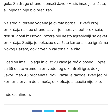
gola. Sa druge strane, domaći Javor-Matis imao je tri šuta,
ali nijedan nije bio precizan.
Na sredini terena vođena je čvrsta borba, uz veći broj
prekršaja na obe strane. Javor je napravio pet prekršaja,
dok su gosti iz Novog Pazara bili nešto agresivniji sa devet
prekršaja. Sudija je pokazao dva žuta kartona, oba igračima
Novog Pazara, dok crvenih kartona nije bilo.
Gosti su imali i blagu inicijativu kada je reč o posedu lopte,
sa 55 odsto vremena provedenog u kontroli igre, dok je
Javor imao 45 procenata. Novi Pazar je takođe izveo jedini
korner u prvom delu meča, dok ofsajd situacija nije bilo.
Indeksonline.rs