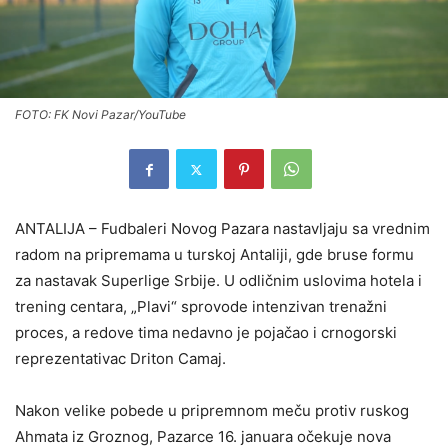
FOTO: FK Novi Pazar/YouTube
ANTALIJA – Fudbaleri Novog Pazara nastavljaju sa vrednim
radom na pripremama u turskoj Antaliji, gde bruse formu
za nastavak Superlige Srbije. U odličnim uslovima hotela i
trening centara, „Plavi“ sprovode intenzivan trenažni
proces, a redove tima nedavno je pojačao i crnogorski
reprezentativac Driton Camaj.
Nakon velike pobede u pripremnom meču protiv ruskog
Ahmata iz Groznog, Pazarce 16. januara očekuje nova