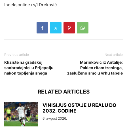
Indeksonline.rs/I.Dreković
Previous article
Next article
Klizište na gradskoj
Marinković iz Antalije:
saobraćajnici u Prijepolju
Paklen ritam treninga,
nakon topljenja snega
zasluženo smo u vrhu tabele
RELATED ARTICLES
VINISIJUS OSTAJE U REALU DO
2032. GODINE
6. avgust 2026.