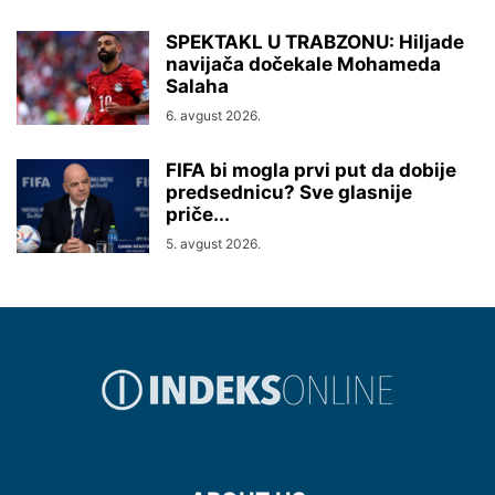
SPEKTAKL U TRABZONU: Hiljade
navijača dočekale Mohameda
Salaha
6. avgust 2026.
FIFA bi mogla prvi put da dobije
predsednicu? Sve glasnije
priče...
5. avgust 2026.