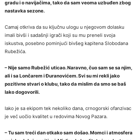
gradu i o navijačima, tako da sam veoma uzbuđen zbog
nastavka sezone.
Camaj otkriva da su ključnu ulogu u njegovom dolasku
imali bivši i sadašnji igrači koji su mu preneli svoja
iskustva, posebno pominjući bivšeg kapitena Slobodana
Rubežića.
– Nije samo Rubežić uticao. Naravno, čuo sam se sa njim,
ali i sa Lončarem i Đuranovićem. Svi su mi rekli jako
pozitivne stvari o klubu, tako da mislim da smo se baš
lako dogovorili.
Iako je sa ekipom tek nekoliko dana, crnogorski ofanzivac
je već uočio kvalitet u redovima Novog Pazara.
– Tu sam treći dan otkako sam došao. Momci i atmosfera