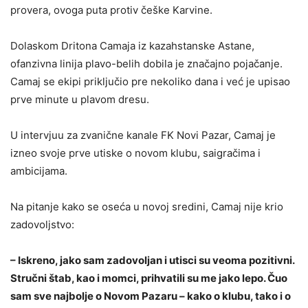
provera, ovoga puta protiv češke Karvine.
Dolaskom Dritona Camaja iz kazahstanske Astane,
ofanzivna linija plavo-belih dobila je značajno pojačanje.
Camaj se ekipi priključio pre nekoliko dana i već je upisao
prve minute u plavom dresu.
U intervjuu za zvanične kanale FK Novi Pazar, Camaj je
izneo svoje prve utiske o novom klubu, saigračima i
ambicijama.
Na pitanje kako se oseća u novoj sredini, Camaj nije krio
zadovoljstvo:
– Iskreno, jako sam zadovoljan i utisci su veoma pozitivni.
Stručni štab, kao i momci, prihvatili su me jako lepo. Čuo
sam sve najbolje o Novom Pazaru – kako o klubu, tako i o