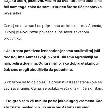
su jako dobri, pozitivni. Mislim da kvaliteta ima dosta, ne
fali nam toga, tako da sam uzbuđen što se tiče nastavka
prvenstva.
Camaj se osvrnuo i na pripremnu utakmicu protiv Ahmata,
u kojoj je Novi Pazar pokazao zube favorizovanom
protivniku.
– Jako sam pozitivno iznenađen jer smo anulirali taj jači
deo koji ima Ahmat i koji ih krasi. Bili smo agresivniji od
njih, bolji u duelima. Odigrali smo jako dobru utakmicu i
čak smo mogli ubedljivije da pobedimo.
S obzirom na to da dolazi iz prvenstva Kazahstana koje se
završava ranije, Camaj se polako vraća u takmičarski ritam.
– Odigrao sam 25 minuta posle jako dugog vremena. Kao
što znate, poslednji klub mi je bio Astana i mi smo