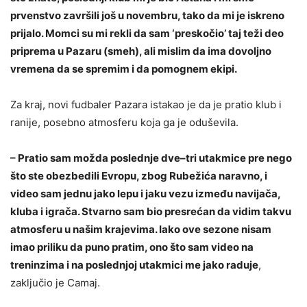
prvenstvo završili još u novembru, tako da mi je iskreno
prijalo. Momci su mi rekli da sam ‘preskočio’ taj teži deo
priprema u Pazaru (smeh), ali mislim da ima dovoljno
vremena da se spremim i da pomognem ekipi.
Za kraj, novi fudbaler Pazara istakao je da je pratio klub i
ranije, posebno atmosferu koja ga je oduševila.
– Pratio sam možda poslednje dve–tri utakmice pre nego
što ste obezbedili Evropu, zbog Rubežića naravno, i
video sam jednu jako lepu i jaku vezu između navijača,
kluba i igrača. Stvarno sam bio presrećan da vidim takvu
atmosferu u našim krajevima. Iako ove sezone nisam
imao priliku da puno pratim, ono što sam video na
treninzima i na poslednjoj utakmici me jako raduje
,
zaključio je Camaj.