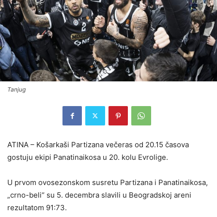
Tanjug
ATINA – Košarkaši Partizana večeras od 20.15 časova
gostuju ekipi Panatinaikosa u 20. kolu Evrolige.
U prvom ovosezonskom susretu Partizana i Panatinaikosa,
„crno-beli“ su 5. decembra slavili u Beogradskoj areni
rezultatom 91:73.