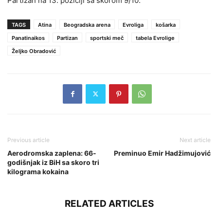
Partizan na 13. poziciji sa skorom 9/10.
TAGS
Atina
Beogradska arena
Evroliga
košarka
Panatinaikos
Partizan
sportski meč
tabela Evrolige
Željko Obradović
Previous article
Next article
Aerodromska zaplena: 66-
Preminuo Emir Hadžimujović
godišnjak iz BiH sa skoro tri
kilograma kokaina
RELATED ARTICLES