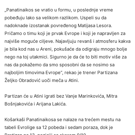
„Panatinaikos se vratio u formu, u poslednje vreme
pobeđuju lako sa velikom razlikom. Uspeli su da
nadoknade izostanak povređenog Matijasa Lesora.
Pričamo o timu koji je prvak Evrope i koji je napravljen za
najviše moguće ciljeve. Najavljuju revanš i atmosferu kakva
je bila kod nas u Areni, pokušaće da odigraju mnogo bolje
nego na toj utakmici. Sigurno je da će to biti motiv više za
nas da pokažemo da smo sposobni da se nosimo sa
najboljim timovima Evrope“, rekao je trener Partizana
Željko Obradović uoči meča u Atini.
Partizan će u Atini igrati bez Vanje Marinkovića, Mitra
Bošnjakovića i Arijana Lakića.
Košarkaši Panatinaikosa se nalaze na trećem mestu na
tabeli Evrolige sa 12 pobeda i sedam poraza, dok je