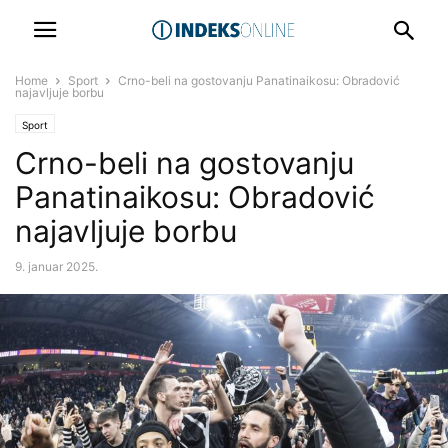
Home
Sport
Crno-beli na gostovanju Panatinaikosu: Obradović
najavljuje borbu
Sport
Crno-beli na gostovanju
Panatinaikosu: Obradović
najavljuje borbu
9. januar 2025.