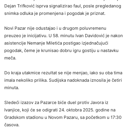
Dejan Trifković isprva signalizirao faul, posle pregledanog
snimka odluka je promenjena i pogodak je priznat.
Novi Pazar nije odustajao i u drugom poluvremenu
preuzeo je inicijativu. U 58. minutu Ivan Davidović je nakon
asistencije Nemanje Miletića postigao izjednačujući
pogodak, čeme je krunisao dobru igru gostiju u nastavku
meča.
Do kraja utakmice rezultat se nije menjao, iako su oba tima
imala nekoliko prilika. Sudijska nadoknada iznosila je četiri
minuta.
Sledeći izazov za Pazarce biće duel protiv Javora iz
Ivanjice, koji će se odigrati 24. oktobra 2025. godine na
Gradskom stadionu u Novom Pazaru, sa početkom u 17:30
časova.