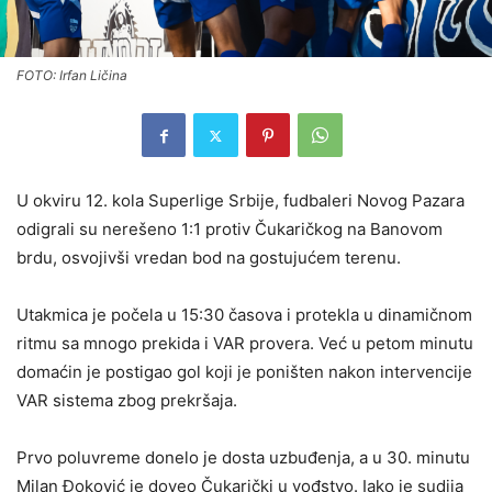
FOTO: Irfan Ličina
U okviru 12. kola Superlige Srbije, fudbaleri Novog Pazara
odigrali su nerešeno 1:1 protiv Čukaričkog na Banovom
brdu, osvojivši vredan bod na gostujućem terenu.
Utakmica je počela u 15:30 časova i protekla u dinamičnom
ritmu sa mnogo prekida i VAR provera. Već u petom minutu
domaćin je postigao gol koji je poništen nakon intervencije
VAR sistema zbog prekršaja.
Prvo poluvreme donelo je dosta uzbuđenja, a u 30. minutu
Milan Đoković je doveo Čukarički u vođstvo. Iako je sudija