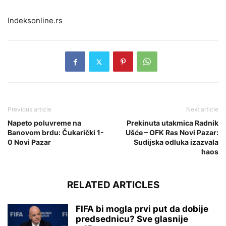
Indeksonline.rs
Previous article
Next article
Napeto poluvreme na
Prekinuta utakmica Radnik
Banovom brdu: Čukarički 1-
Ušće – OFK Ras Novi Pazar:
0 Novi Pazar
Sudijska odluka izazvala
haos
RELATED ARTICLES
FIFA bi mogla prvi put da dobije
predsednicu? Sve glasnije