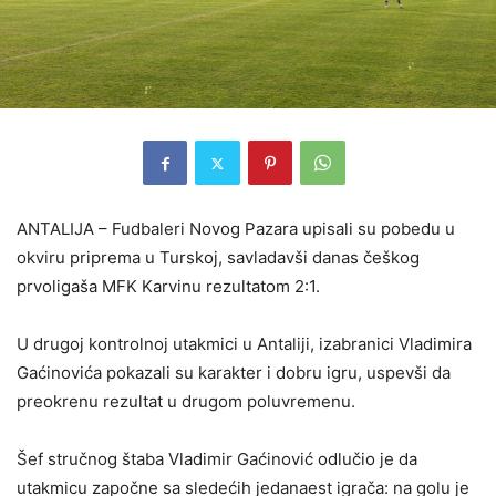
ANTALIJA – Fudbaleri Novog Pazara upisali su pobedu u
okviru priprema u Turskoj, savladavši danas češkog
prvoligaša MFK Karvinu rezultatom 2:1.
U drugoj kontrolnoj utakmici u Antaliji, izabranici Vladimira
Gaćinovića pokazali su karakter i dobru igru, uspevši da
preokrenu rezultat u drugom poluvremenu.
Šef stručnog štaba Vladimir Gaćinović odlučio je da
utakmicu započne sa sledećih jedanaest igrača: na golu je