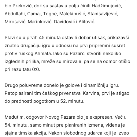
bio Preković, dok su sastav u polju činili Hadžimujović,
Abdullahi, Camaj, Togbe, Malekinušić, Stanisavljević,
Mirosavić, Marinković, Davidović i Alilović.
Plavi su u prvih 45 minuta ostavili dobar utisak, prikazavši
znatno drugačiju igru u odnosu na prvi pripremni susret
protiv ruskog Ahmata. Iako su Pazarci stvorili nekoliko
izglednih prilika, mreže su mirovale, pa se na odmor otišlo
pri rezultatu 0:0.
Drugo poluvreme donelo je golove i dinamičniju igru.
Petoplasirani tim češkog prvenstva, Karvina, prvi je stigao
do prednosti pogotkom u 52. minutu.
Međutim, odgovor Novog Pazara bio je ekspresan. Već u
54. minutu, samo minut pre planiranih izmena, viđena je
sjajna timska akcija. Nakon slobodnog udarca koji je izveo