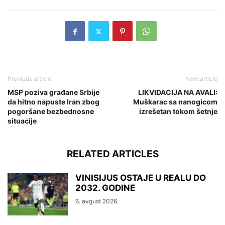
Previous article
Next article
MSP poziva građane Srbije
LIKVIDACIJA NA AVALI:
da hitno napuste Iran zbog
Muškarac sa nanogicom
pogoršane bezbednosne
izrešetan tokom šetnje
situacije
RELATED ARTICLES
VINISIJUS OSTAJE U REALU DO
2032. GODINE
6. avgust 2026.