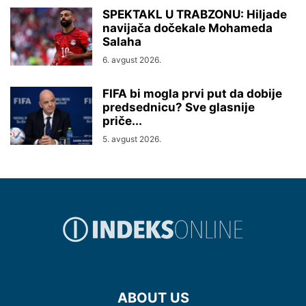
SPEKTAKL U TRABZONU: Hiljade
navijača dočekale Mohameda
Salaha
6. avgust 2026.
FIFA bi mogla prvi put da dobije
predsednicu? Sve glasnije
priče...
5. avgust 2026.
ABOUT US