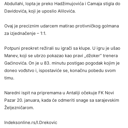
Abdullahi, lopta je preko Hadžimujovića i Camaja stigla do
Davidovića, koji je uposlio Alilovića.
Ovaj je preciznim udarcem matirao protivničkog golmana
za izjednačenje – 1:1.
Potpuni preokret režirali su igrači sa klupe. U igru je ušao
Manev, koji se ubrzo pokazao kao pravi „džoker“ trenera
Gaćinovića. On je u 83. minutu postigao pogodak kojim je
doneo vođstvo i, ispostaviće se, konačnu pobedu svom
timu.
Naredni ispit na pripremama u Antaliji očekuje FK Novi
Pazar 20. januara, kada će odmeriti snage sa sarajevskim
Željezničarom.
Indeksonline.rs/I.Drekovic