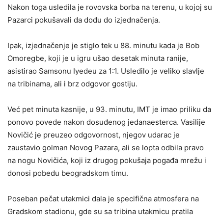
Nakon toga usledila je rovovska borba na terenu, u kojoj su
Pazarci pokušavali da dođu do izjednačenja.
Ipak, izjednačenje je stiglo tek u 88. minutu kada je Bob
Omoregbe, koji je u igru ušao desetak minuta ranije,
asistirao Samsonu Iyedeu za 1:1. Usledilo je veliko slavlje
na tribinama, ali i brz odgovor gostiju.
Već pet minuta kasnije, u 93. minutu, IMT je imao priliku da
ponovo povede nakon dosuđenog jedanaesterca. Vasilije
Novičić je preuzeo odgovornost, njegov udarac je
zaustavio golman Novog Pazara, ali se lopta odbila pravo
na nogu Novičića, koji iz drugog pokušaja pogađa mrežu i
donosi pobedu beogradskom timu.
Poseban pečat utakmici dala je specifična atmosfera na
Gradskom stadionu, gde su sa tribina utakmicu pratila