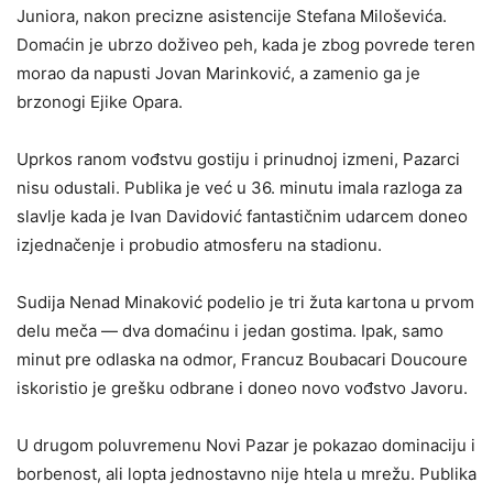
Juniora, nakon precizne asistencije Stefana Miloševića.
Domaćin je ubrzo doživeo peh, kada je zbog povrede teren
morao da napusti Jovan Marinković, a zamenio ga je
brzonogi Ejike Opara.
Uprkos ranom vođstvu gostiju i prinudnoj izmeni, Pazarci
nisu odustali. Publika je već u 36. minutu imala razloga za
slavlje kada je Ivan Davidović fantastičnim udarcem doneo
izjednačenje i probudio atmosferu na stadionu.
Sudija Nenad Minaković podelio je tri žuta kartona u prvom
delu meča — dva domaćinu i jedan gostima. Ipak, samo
minut pre odlaska na odmor, Francuz Boubacari Doucoure
iskoristio je grešku odbrane i doneo novo vođstvo Javoru.
U drugom poluvremenu Novi Pazar je pokazao dominaciju i
borbenost, ali lopta jednostavno nije htela u mrežu. Publika