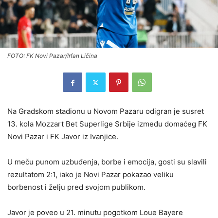
FOTO: FK Novi Pazar/Irfan Ličina
Na Gradskom stadionu u Novom Pazaru odigran je susret
13. kola Mozzart Bet Superlige Srbije između domaćeg FK
Novi Pazar i FK Javor iz Ivanjice.
U meču punom uzbuđenja, borbe i emocija, gosti su slavili
rezultatom 2:1, iako je Novi Pazar pokazao veliku
borbenost i želju pred svojom publikom.
Javor je poveo u 21. minutu pogotkom Loue Bayere