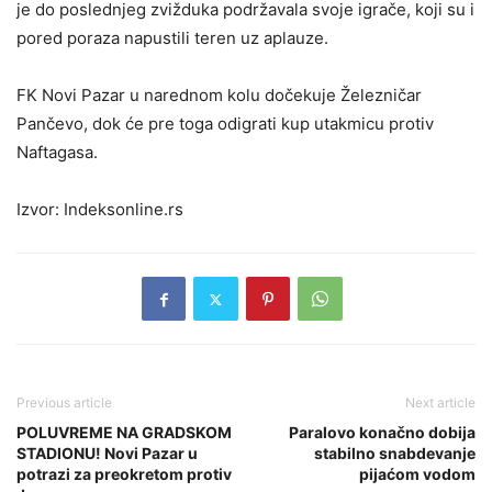
je do poslednjeg zvižduka podržavala svoje igrače, koji su i
pored poraza napustili teren uz aplauze.
FK Novi Pazar u narednom kolu dočekuje Železničar
Pančevo, dok će pre toga odigrati kup utakmicu protiv
Naftagasa.
Izvor: Indeksonline.rs
Previous article
Next article
POLUVREME NA GRADSKOM
Paralovo konačno dobija
STADIONU! Novi Pazar u
stabilno snabdevanje
potrazi za preokretom protiv
pijaćom vodom