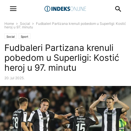
Home
Social
Fudbaleri Partizana krenuli pobedom u Superligi: Kostić
heroj u 97. minutu
Social
Sport
Fudbaleri Partizana krenuli
pobedom u Superligi: Kostić
heroj u 97. minutu
20. jul 2025.