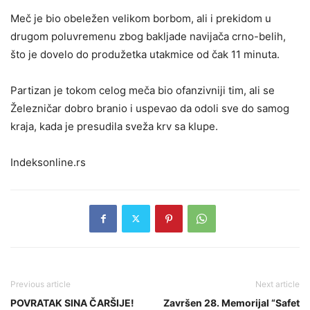
Meč je bio obeležen velikom borbom, ali i prekidom u
drugom poluvremenu zbog bakljade navijača crno-belih,
što je dovelo do produžetka utakmice od čak 11 minuta.
Partizan je tokom celog meča bio ofanzivniji tim, ali se
Železničar dobro branio i uspevao da odoli sve do samog
kraja, kada je presudila sveža krv sa klupe.
Indeksonline.rs
Previous article
Next article
POVRATAK SINA ČARŠIJE!
Završen 28. Memorijal “Safet