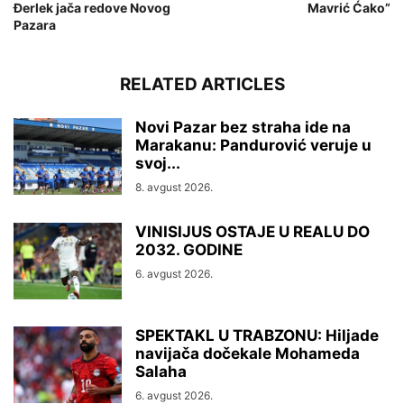
Đerlek jača redove Novog
Mavrić Ćako”
Pazara
RELATED ARTICLES
Novi Pazar bez straha ide na
Marakanu: Pandurović veruje u
svoj...
8. avgust 2026.
VINISIJUS OSTAJE U REALU DO
2032. GODINE
6. avgust 2026.
SPEKTAKL U TRABZONU: Hiljade
navijača dočekale Mohameda
Salaha
6. avgust 2026.