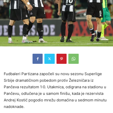
Fudbaleri Partizana započeli su novu sezonu Superlige
Srbije dramatičnom pobedom protiv Železničara iz
Pančeva rezultatom 1:0. Utakmica, odigrana na stadionu u
Pančevu, odlučena je u samom finišu, kada je rezervista
Andrej Kostić pogodio mrežu domaćina u sedmom minutu
nadoknade.