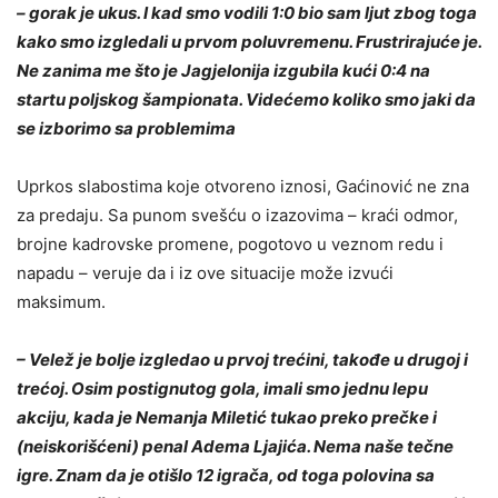
– gorak je ukus. I kad smo vodili 1:0 bio sam ljut zbog toga
kako smo izgledali u prvom poluvremenu. Frustrirajuće je.
Ne zanima me što je Jagjelonija izgubila kući 0:4 na
startu poljskog šampionata. Videćemo koliko smo jaki da
se izborimo sa problemima
Uprkos slabostima koje otvoreno iznosi, Gaćinović ne zna
za predaju. Sa punom svešću o izazovima – kraći odmor,
brojne kadrovske promene, pogotovo u veznom redu i
napadu – veruje da i iz ove situacije može izvući
maksimum.
– Velež je bolje izgledao u prvoj trećini, takođe u drugoj i
trećoj. Osim postignutog gola, imali smo jednu lepu
akciju, kada je Nemanja Miletić tukao preko prečke i
(neiskorišćeni) penal Adema Ljajića. Nema naše tečne
igre. Znam da je otišlo 12 igrača, od toga polovina sa