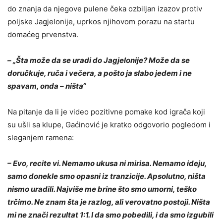
do znanja da njegove pulene čeka ozbiljan izazov protiv
poljske Jagjelonije, uprkos njihovom porazu na startu
domaćeg prvenstva.
– „Šta može da se uradi do Jagjelonije? Može da se
doručkuje, ruča i večera, a pošto ja slabo jedem i ne
spavam, onda – ništa“
Na pitanje da li je video pozitivne pomake kod igrača koji
su ušli sa klupe, Gaćinović je kratko odgovorio pogledom i
sleganjem ramena:
– Evo, recite vi. Nemamo ukusa ni mirisa. Nemamo ideju,
samo donekle smo opasni iz tranzicije. Apsolutno, ništa
nismo uradili. Najviše me brine što smo umorni, teško
trčimo. Ne znam šta je razlog, ali verovatno postoji. Ništa
mi ne znači rezultat 1:1. I da smo pobedili, i da smo izgubili