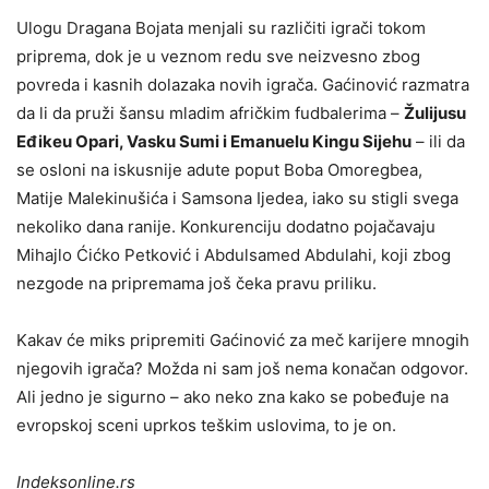
Ulogu Dragana Bojata menjali su različiti igrači tokom
priprema, dok je u veznom redu sve neizvesno zbog
povreda i kasnih dolazaka novih igrača. Gaćinović razmatra
da li da pruži šansu mladim afričkim fudbalerima –
Žulijusu
Eđikeu Opari, Vasku Sumi i Emanuelu Kingu Sijehu
– ili da
se osloni na iskusnije adute poput Boba Omoregbea,
Matije Malekinušića i Samsona Ijedea, iako su stigli svega
nekoliko dana ranije. Konkurenciju dodatno pojačavaju
Mihajlo Ćićko Petković i Abdulsamed Abdulahi, koji zbog
nezgode na pripremama još čeka pravu priliku.
Kakav će miks pripremiti Gaćinović za meč karijere mnogih
njegovih igrača? Možda ni sam još nema konačan odgovor.
Ali jedno je sigurno – ako neko zna kako se pobeđuje na
evropskoj sceni uprkos teškim uslovima, to je on.
Indeksonline.rs