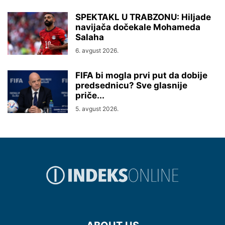
SPEKTAKL U TRABZONU: Hiljade
navijača dočekale Mohameda
Salaha
6. avgust 2026.
FIFA bi mogla prvi put da dobije
predsednicu? Sve glasnije
priče...
5. avgust 2026.