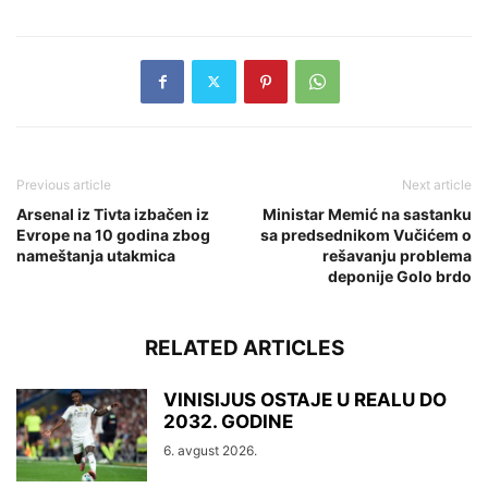
Previous article
Next article
Arsenal iz Tivta izbačen iz
Ministar Memić na sastanku
Evrope na 10 godina zbog
sa predsednikom Vučićem o
nameštanja utakmica
rešavanju problema
deponije Golo brdo
RELATED ARTICLES
VINISIJUS OSTAJE U REALU DO
2032. GODINE
6. avgust 2026.