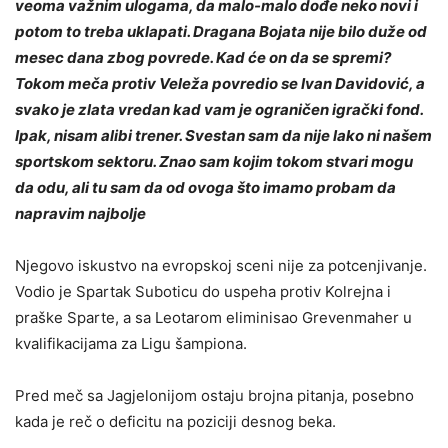
veoma važnim ulogama, da malo-malo dođe neko novi i
potom to treba uklapati. Dragana Bojata nije bilo duže od
mesec dana zbog povrede. Kad će on da se spremi?
Tokom meča protiv Veleža povredio se Ivan Davidović, a
svako je zlata vredan kad vam je ograničen igrački fond.
Ipak, nisam alibi trener. Svestan sam da nije lako ni našem
sportskom sektoru. Znao sam kojim tokom stvari mogu
da odu, ali tu sam da od ovoga što imamo probam da
napravim najbolje
Njegovo iskustvo na evropskoj sceni nije za potcenjivanje.
Vodio je Spartak Suboticu do uspeha protiv Kolrejna i
praške Sparte, a sa Leotarom eliminisao Grevenmaher u
kvalifikacijama za Ligu šampiona.
Pred meč sa Jagjelonijom ostaju brojna pitanja, posebno
kada je reč o deficitu na poziciji desnog beka.