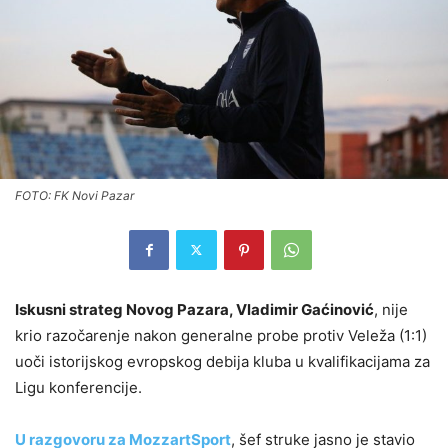
FOTO: FK Novi Pazar
Iskusni strateg Novog Pazara, Vladimir Gaćinović
, nije
krio razočarenje nakon generalne probe protiv Veleža (1:1)
uoči istorijskog evropskog debija kluba u kvalifikacijama za
Ligu konferencije.
U razgovoru za MozzartSport
, šef struke jasno je stavio