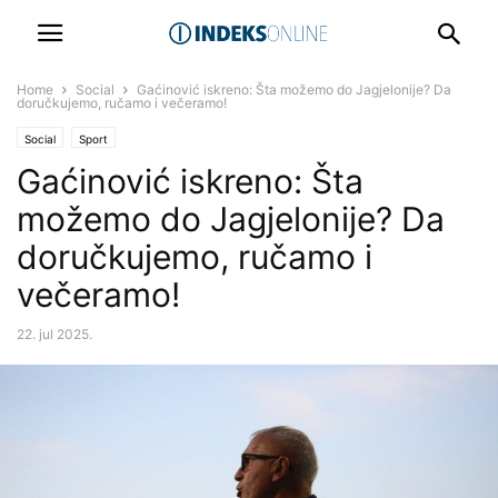
Home
Social
Gaćinović iskreno: Šta možemo do Jagjelonije? Da
doručkujemo, ručamo i večeramo!
Social
Sport
Gaćinović iskreno: Šta
možemo do Jagjelonije? Da
doručkujemo, ručamo i
večeramo!
22. jul 2025.