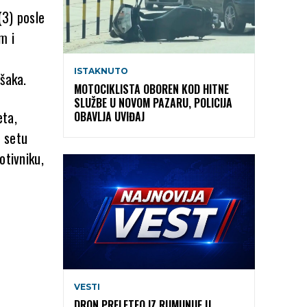
(3) posle
m i
ISTAKNUTO
ešaka.
MOTOCIKLISTA OBOREN KOD HITNE
SLUŽBE U NOVOM PAZARU, POLICIJA
eta,
OBAVLJA UVIĐAJ
m setu
otivniku,
VESTI
DRON PRELETEO IZ RUMUNIJE U