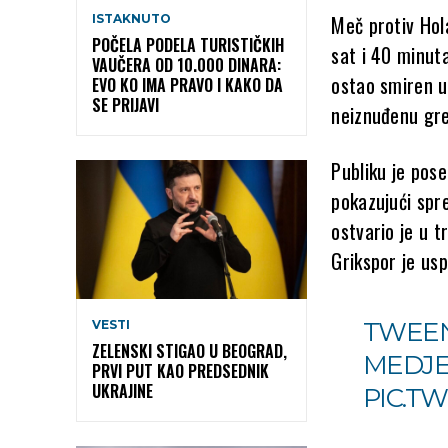
Meč protiv Hol
ISTAKNUTO
POČELA PODELA TURISTIČKIH
sat i 40 minut
VAUČERA OD 10.000 DINARA:
ostao smiren u
EVO KO IMA PRAVO I KAKO DA
SE PRIJAVI
neiznuđenu greš
Publiku je pos
pokazujući spr
ostvario je u t
Grikspor je us
TWEEN
VESTI
ZELENSKI STIGAO U BEOGRAD,
MEDJE
PRVI PUT KAO PREDSEDNIK
UKRAJINE
PIC.T