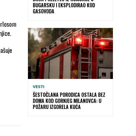
BUGARSKU I EKSPLODIRAO KOD
GASOVODA
arlosom
jice.
mašuje
VESTI
ŠESTOČLANA PORODICA OSTALA BEZ
DOMA KOD GORNJEG MILANOVCA: U
POŽARU IZGORELA KUĆA