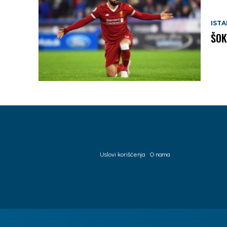
IST
ŠOK
Uslovi korišćenja
O nama