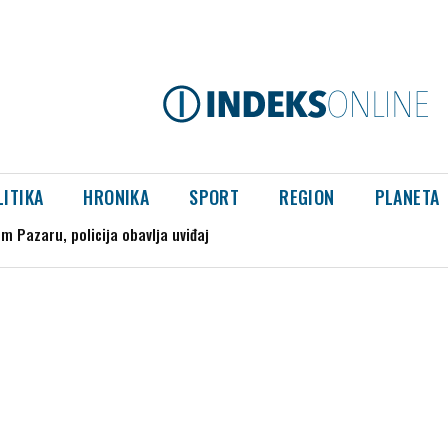
LITIKA
HRONIKA
SPORT
REGION
PLANETA
azaru, policija obavlja uviđaj
splodirao kod gasovoda