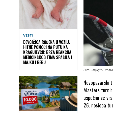
VESTI
DEVOJČICA ROĐENA U VOZILU
HITNE POMOĆI NA PUTU KA
KRAGUJEVCU: BRZA REAKCIJA
MEDICINSKOG TIMA SPASILA I
MAJKU I BEBU
Foto: Tanjug/AP Phot
Novopazarski t
Masters turniru
uspešno se vra
26. nosioca tu