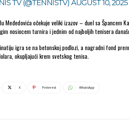
NIS TV (@TENNISTV)
AUGUST 10, 2025
u Međedovića očekuje veliki izazov – duel sa Špancem K
gim nosiocem turnira i jednim od najboljih tenisera današn
inatiju igra se na betonskoj podlozi, a nagradni fond pre
olara, okupljajući krem svetskog tenisa.
X
Pinterest
WhatsApp