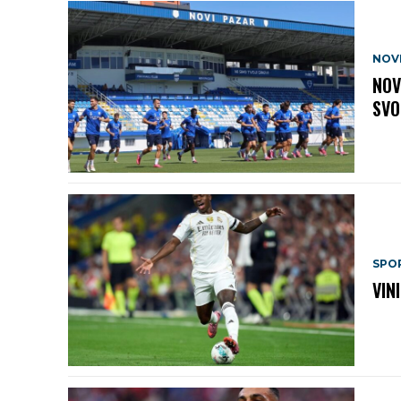
NOV
NOV
SVO
SPO
VIN