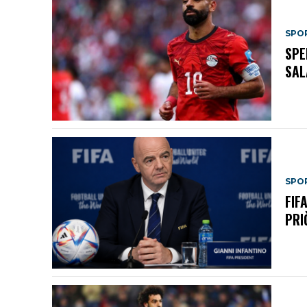
SPO
SPE
SAL
SPO
FIF
PRI