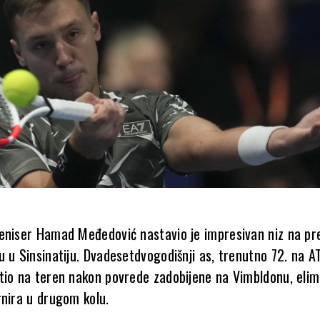
o
eniser Hamad Međedović nastavio je impresivan niz na pr
 u Sinsinatiju. Dvadesetdvogodišnji as, trenutno 72. na ATP
tio na teren nakon povrede zadobijene na Vimbldonu, elimi
rnira u drugom kolu.