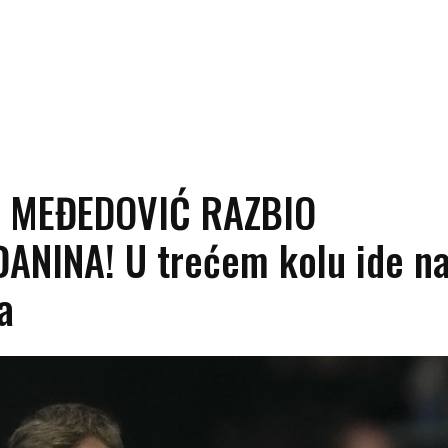
) MEĐEDOVIĆ RAZBIO
ANINA! U trećem kolu ide n
a