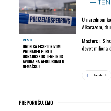
— TEN
U narednom kol
Alkarazom, dru
Masters u Sins
VESTI
DRON SA EKSPLOZIVOM
devet miliona d
PRONAĐEN PORED
UKRAJINSKOG TERETNOG
AVIONA NA AERODROMU U
NEMAČKOJ
Facebook
PREPORUČUJEMO