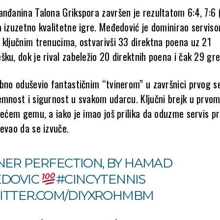
anđanina Talona Grikspora završen je rezultatom 6:4, 7:6 
a izuzetno kvalitetne igre. Međedović je dominirao serviso
 ključnim trenucima, ostvarivši 33 direktna poena uz 21
ku, dok je rival zabeležio 20 direktnih poena i čak 29 gr
ebno oduševio fantastičnim “tvinerom” u završnici prvog s
emnost i sigurnost u svakom udarcu. Ključni brejk u prvo
rećem gemu, a iako je imao još prilika da oduzme servis pr
pevao da se izvuče.
ER PERFECTION, BY HAMAD
DOVIC
#CINCYTENNIS
WITTER.COM/DIYXROHMBM