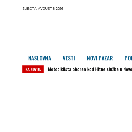
SUBOTA, AVGUST 8, 2026
NASLOVNA
VESTI
NOVI PAZAR
PO
Motociklista oboren kod Hitne službe u Novom P
Dron preleteo iz Rumunije u Bugarsku i ek
NAJNOVIJE