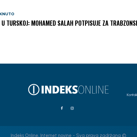
AKNUTO
 U TURSKOJ: MOHAMED SALAH POTPISUJE ZA TRABZONS
Kontak
Indeks Online, Internet novine - Sva prava zadržana ©