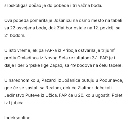
srpskoligaš došao je do pobede i tri važna boda.
Ova pobeda pomerila je Jošanicu na osmo mesto na tabeli
sa 22 osvojena boda, dok Zlatibor ostaje na 12. poziciji sa
21 bodom.
U isto vreme, ekipa FAP-a iz Priboja ostvarila je trijumf
protiv Omladinca iz Novog Sela rezultatom 3:1. FAP je i
dalje lider Srpske lige Zapad, sa 49 bodova na čelu tabele.
U narednom kolu, Pazarci iz Jošanice putuju u Podunavce,
gde će se sastati sa Realom, dok će Zlatibor dočekati
Jedinstvo Puteve iz Užica. FAP će u 20. kolu ugostiti Polet
iz Ljubića.
Indeksonline