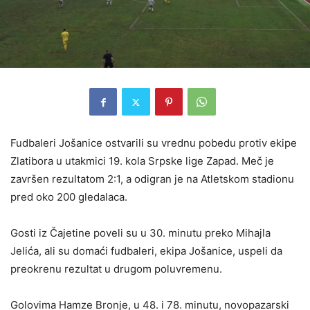
Fudbaleri Jošanice ostvarili su vrednu pobedu protiv ekipe
Zlatibora u utakmici 19. kola Srpske lige Zapad. Meč je
završen rezultatom 2:1, a odigran je na Atletskom stadionu
pred oko 200 gledalaca.
Gosti iz Čajetine poveli su u 30. minutu preko Mihajla
Jelića, ali su domaći fudbaleri, ekipa Jošanice, uspeli da
preokrenu rezultat u drugom poluvremenu.
Golovima Hamze Bronje, u 48. i 78. minutu, novopazarski