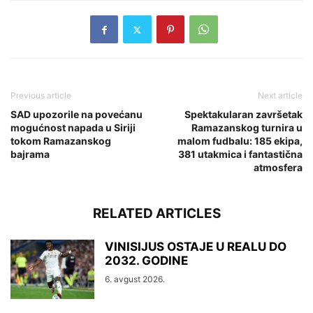
Previous article
Next article
SAD upozorile na povećanu
Spektakularan završetak
mogućnost napada u Siriji
Ramazanskog turnira u
tokom Ramazanskog
malom fudbalu: 185 ekipa,
bajrama
381 utakmica i fantastična
atmosfera
RELATED ARTICLES
VINISIJUS OSTAJE U REALU DO
2032. GODINE
6. avgust 2026.