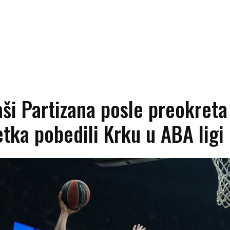
ši Partizana posle preokreta 
tka pobedili Krku u ABA ligi