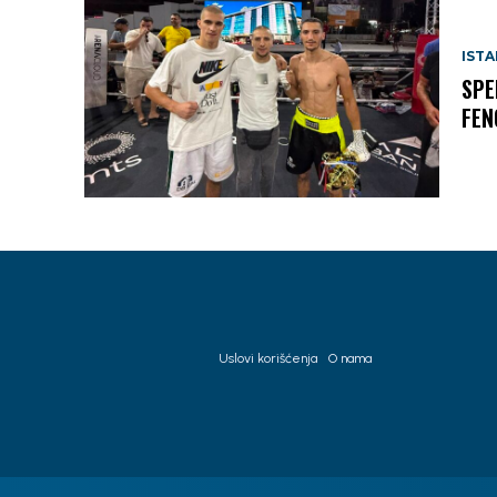
IST
SPE
FEN
Uslovi korišćenja
O nama