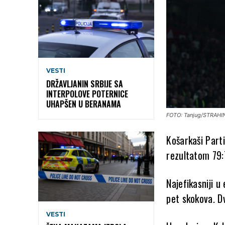
VESTI
DRŽAVLJANIN SRBIJE SA
INTERPOLOVE POTERNICE
UHAPŠEN U BERANAMA
FOTO: Tanjug/STRAHI
Košarkaši Part
rezultatom 79:7
Najefikasniji u
pet skokova. D
VESTI