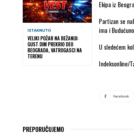
Ekipa iz Beogra
Partizan se nal
ima i Budućunos
ISTAKNUTO
VELIKI POŽAR NA BEŽANIJI:
GUST DIM PREKRIO DEO
U sledećem kol
BEOGRADA, VATROGASCI NA
TERENU
Indeksonline/T
Facebook
PREPORUČUJEMO