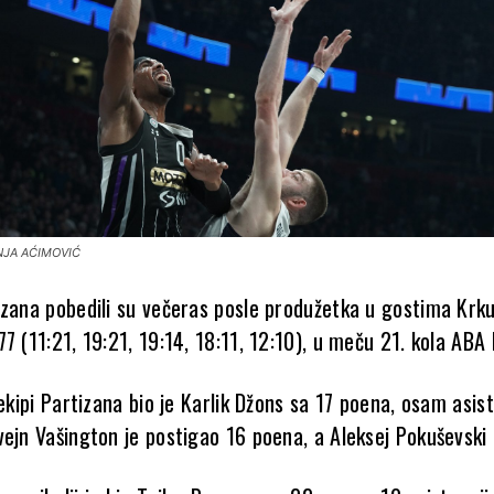
NJA AĆIMOVIĆ
izana pobedili su večeras posle produžetka u gostima Krk
7 (11:21, 19:21, 19:14, 18:11, 12:10), u meču 21. kola ABA l
 ekipi Partizana bio je Karlik Džons sa 17 poena, osam asist
vejn Vašington je postigao 16 poena, a Aleksej Pokuševski 