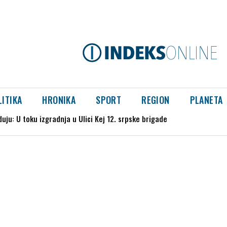
LITIKA
HRONIKA
SPORT
REGION
PLANETA
 U toku izgradnja u Ulici Kej 12. srpske brigade
ce uhapšen u Beranama