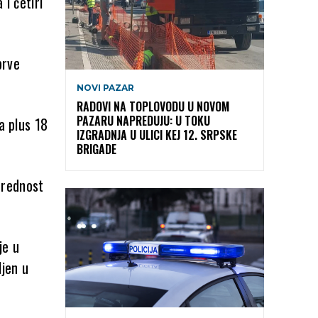
 i četiri
prve
NOVI PAZAR
RADOVI NA TOPLOVODU U NOVOM
PAZARU NAPREDUJU: U TOKU
a plus 18
IZGRADNJA U ULICI KEJ 12. SRPSKE
BRIGADE
prednost
je u
ljen u