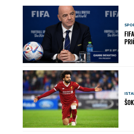
SPO
FIF
PRI
IST
ŠOK