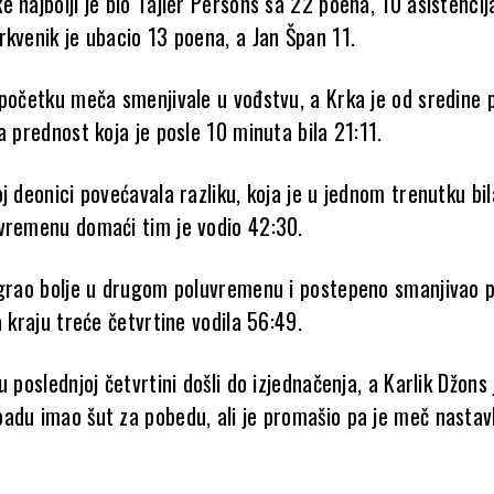
 najbolji je bio Tajler Persons sa 22 poena, 10 asistencija
rkvenik je ubacio 13 poena, a Jan Špan 11.
 početku meča smenjivale u vođstvu, a Krka je od sredine 
a prednost koja je posle 10 minuta bila 21:11.
j deonici povećavala razliku, koja je u jednom trenutku bil
vremenu domaći tim je vodio 42:30.
igrao bolje u drugom poluvremenu i postepeno smanjivao 
a kraju treće četvrtine vodila 56:49.
u poslednjoj četvrtini došli do izjednačenja, a Karlik Džons 
adu imao šut za pobedu, ali je promašio pa je meč nastav