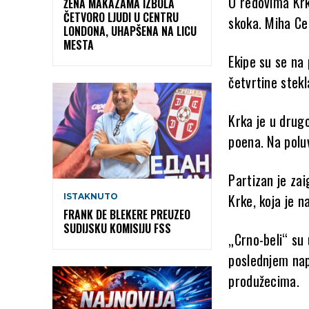
U redovima Krke
ŽENA MAKAZAMA IZBOLA
ČETVORO LJUDI U CENTRU
skoka. Miha Ce
LONDONA, UHAPŠENA NA LICU
MESTA
Ekipe su se na
četvrtine stekl
Krka je u drugo
poena. Na polu
Partizan je za
Krke, koja je n
ISTAKNUTO
FRANK DE BLEKERE PREUZEO
SUDIJSKU KOMISIJU FSS
„Crno-beli“ su 
poslednjem nap
produžecima.