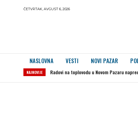
ČETVRTAK, AVGUST 6, 2026
NASLOVNA
VESTI
NOVI PAZAR
PO
Radovi na toplovodu u Novom Pazaru napreduju:
Državljanin Srbije sa Interpolove poterni
NAJNOVIJE