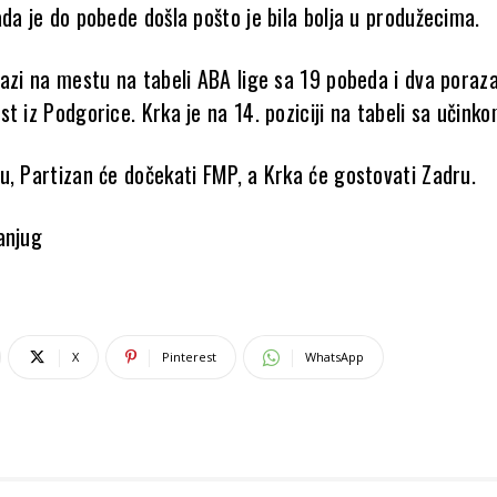
da je do pobede došla pošto je bila bolja u produžecima.
azi na mestu na tabeli ABA lige sa 19 pobeda i dva poraza
t iz Podgorice. Krka je na 14. poziciji na tabeli sa učinko
u, Partizan će dočekati FMP, a Krka će gostovati Zadru.
anjug
X
Pinterest
WhatsApp