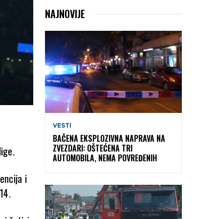
NAJNOVIJE
VESTI
u
BAČENA EKSPLOZIVNA NAPRAVA NA
ZVEZDARI: OŠTEĆENA TRI
ige.
AUTOMOBILA, NEMA POVREĐENIH
encija i
14.