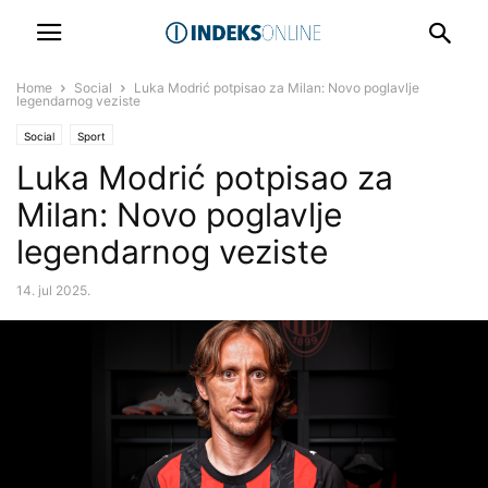
Home
Social
Luka Modrić potpisao za Milan: Novo poglavlje
legendarnog veziste
Social
Sport
Luka Modrić potpisao za
Milan: Novo poglavlje
legendarnog veziste
14. jul 2025.