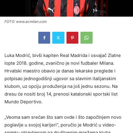
FOTO: www.acmilan.com
Luka Modrić, bivši kapiten Real Madrida i osvajač Zlatne
lopte 2018. godine, zvanično je novi fudbaler Milana.
Hrvatski maestro obavio je danas lekarske preglede i
potpisao jednogodišnji ugovor sa slavnim italijanskim
klubom, uz opciju produženja na još jednu sezonu. Na
dresu će nositi broj 14, prenosi katalonski sportski list
Mundo Deportivo.
„Veoma sam srećan što sam ovde i što započInjem novo
poglavlje u svojoj karijeri“, poručio je Modrić u video-
snimku objavljenom na društvenim mrežama kluba.