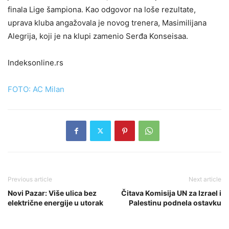
finala Lige šampiona. Kao odgovor na loše rezultate,
uprava kluba angažovala je novog trenera, Masimilijana
Alegrija, koji je na klupi zamenio Serđa Konseisaa.
Indeksonline.rs
FOTO: AC Milan
Previous article
Next article
Novi Pazar: Više ulica bez
Čitava Komisija UN za Izrael i
električne energije u utorak
Palestinu podnela ostavku