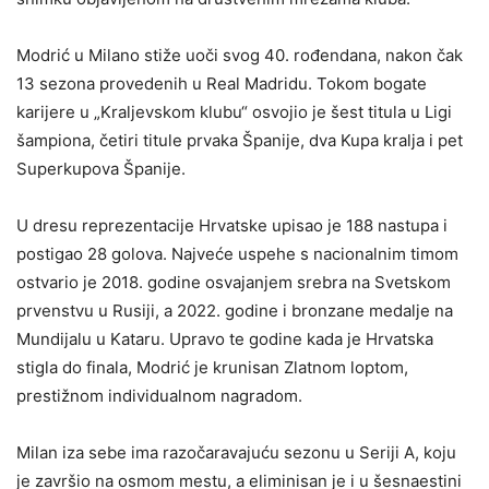
Modrić u Milano stiže uoči svog 40. rođendana, nakon čak
13 sezona provedenih u Real Madridu. Tokom bogate
karijere u „Kraljevskom klubu“ osvojio je šest titula u Ligi
šampiona, četiri titule prvaka Španije, dva Kupa kralja i pet
Superkupova Španije.
U dresu reprezentacije Hrvatske upisao je 188 nastupa i
postigao 28 golova. Najveće uspehe s nacionalnim timom
ostvario je 2018. godine osvajanjem srebra na Svetskom
prvenstvu u Rusiji, a 2022. godine i bronzane medalje na
Mundijalu u Kataru. Upravo te godine kada je Hrvatska
stigla do finala, Modrić je krunisan Zlatnom loptom,
prestižnom individualnom nagradom.
Milan iza sebe ima razočaravajuću sezonu u Seriji A, koju
je završio na osmom mestu, a eliminisan je i u šesnaestini