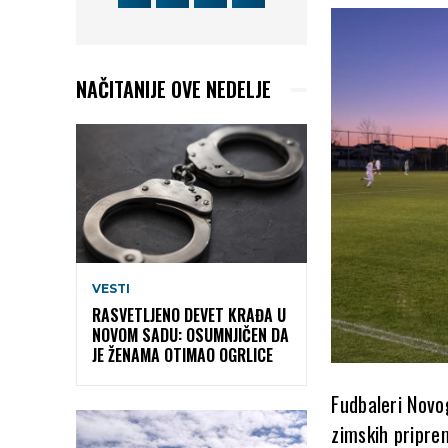
NAČITANIJE OVE NEDELJE
VESTI
RASVETLJENO DEVET KRAĐA U
NOVOM SADU: OSUMNJIČEN DA
JE ŽENAMA OTIMAO OGRLICE
Fudbaleri Novo
zimskih priprem