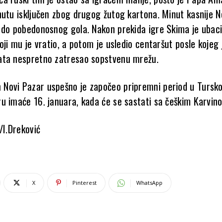
nutu isključen zbog drugog žutog kartona. Minut kasnije N
 do pobedonosnog gola. Nakon prekida igre Skima je ubaci
oji mu je vratio, a potom je usledio centaršut posle kojeg 
ata nespretno zatresao sopstvenu mrežu.
ovi Pazar uspešno je započeo pripremni period u Tursko
u imaće 16. januara, kada će se sastati sa češkim Karvin
/I.Dreković
X
Pinterest
WhatsApp