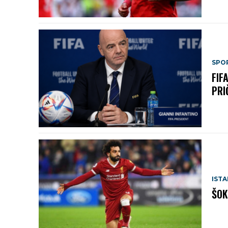
SPO
FIF
PRI
IST
ŠOK