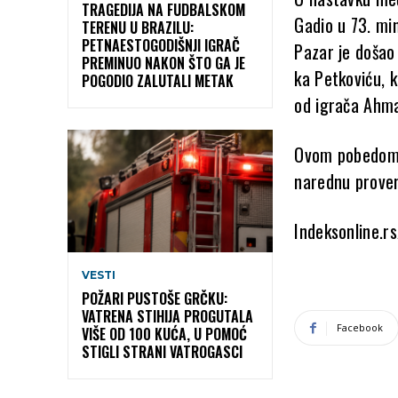
TRAGEDIJA NA FUDBALSKOM
Gadio u 73. mi
TERENU U BRAZILU:
PETNAESTOGODIŠNJI IGRAČ
Pazar je došao
PREMINUO NAKON ŠTO GA JE
ka Petkoviću, k
POGODIO ZALUTALI METAK
od igrača Ahm
Ovom pobedom N
narednu prover
Indeksonline.rs
VESTI
POŽARI PUSTOŠE GRČKU:
VATRENA STIHIJA PROGUTALA
Facebook
VIŠE OD 100 KUĆA, U POMOĆ
STIGLI STRANI VATROGASCI