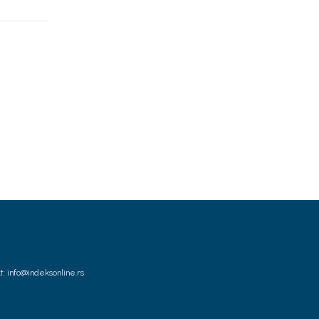
t: info@indeksonline.rs