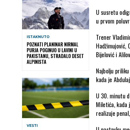
U susretu odig
u prvom poluvre
Trener Vladimir
ISTAKNUTO
POZNATI PLANINAR NIRMAL
Hadžimujović, C
PURJA POGINUO U LAVINI U
Bijelović i Alilov
PAKISTANU, STRADALO DESET
ALPINISTA
Najbolju prilik
kada je Abdula
U 30. minutu do
Miletića, kada 
realizuje pena
VESTI
U nastavku meč