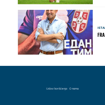
IST
FRA
Uslovi korišćenja
O nama