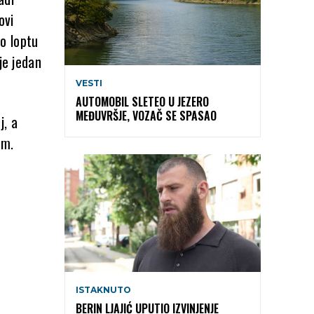
ovi
o loptu
je jedan
VESTI
AUTOMOBIL SLETEO U JEZERO
MEĐUVRŠJE, VOZAČ SE SPASAO
j, a
om.
ISTAKNUTO
BERIN LJAJIĆ UPUTIO IZVINJENJE