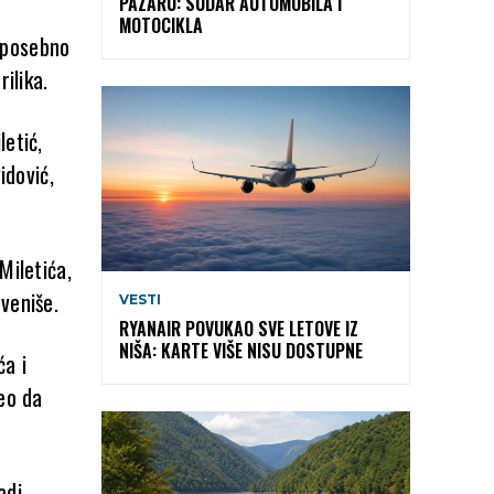
PAZARU: SUDAR AUTOMOBILA I
MOTOCIKLA
 posebno
ilika.
letić,
idović,
Miletića,
veniše.
VESTI
RYANAIR POVUKAO SVE LETOVE IZ
NIŠA: KARTE VIŠE NISU DOSTUPNE
ća i
peo da
adi