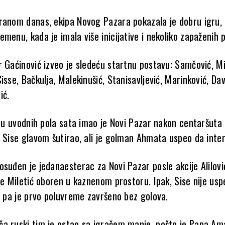
ranom danas, ekipa Novog Pazara pokazala je dobru igru,
menu, kada je imala više inicijative i nekoliko zapaženih pr
 Gaćinović izveo je sledeću startnu postavu: Samčović, Mi
isse, Bačkulja, Malekinušić, Stanisavljević, Marinković, Dav
ić.
u u uvodnih pola sata imao je Novi Pazar nakon centaršuta 
j Sise glavom šutirao, ali je golman Ahmata uspeo da inter
suđen je jedanaesterac za Novi Pazar posle akcije Alilovi
je Miletić oboren u kaznenom prostoru. Ipak, Sise nije us
l, pa je prvo poluvreme završeno bez golova.
a ruski tim je ostao sa igračem manje, pošto je Papa Am