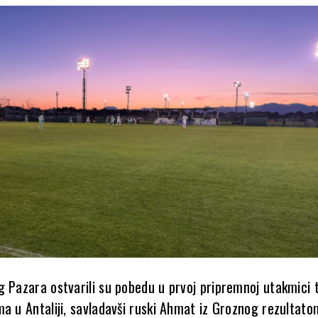
g Pazara ostvarili su pobedu u prvoj pripremnoj utakmici
a u Antaliji, savladavši ruski Ahmat iz Groznog rezultato