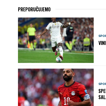
PREPORUČUJEMO
SPO
VIN
SPO
SPE
SAL