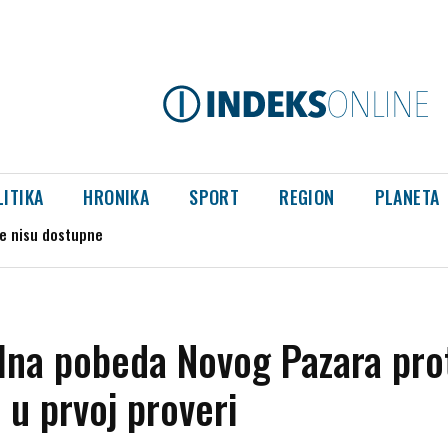
LITIKA
HRONIKA
SPORT
REGION
PLANETA
 se spasao
lna pobeda Novog Pazara pro
u prvoj proveri