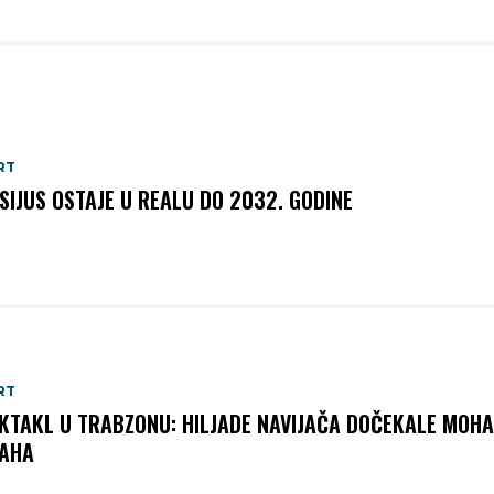
RT
ISIJUS OSTAJE U REALU DO 2032. GODINE
RT
KTAKL U TRABZONU: HILJADE NAVIJAČA DOČEKALE MOH
AHA